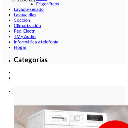
Frigoríficos
Lavado-secado
Lavavajillas
Cocción
Climatización
Peq. Electr.
TV y Audio
Informática y telefonía
Hogar
Categorías