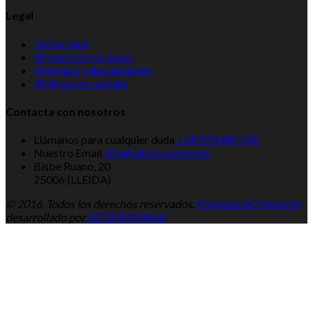
Legal
›
Aviso legal
›
Protección de datos
›
Entregas y devoluciones
›
Politica de cookies
Contacta con nosotros
Llámanos para cualquier duda
+34 973 280 202
Nuestro Email
info@electrocentre.es
Bisbe Ruano, 20
25006 (LLEIDA)
© 2016. Todos los derechos reservados.
Proyecto eCommerce
desarrollado por
ACTIUM Digital