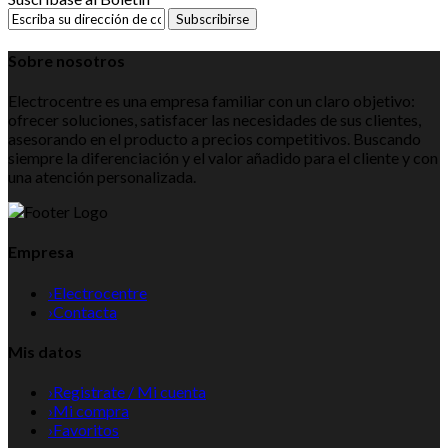
Subscribirse
Sobre nosotros
Electrocentre es una empresa familiar con un claro objetivo:
ofrecer soluciones, satisfacer las necesidades de sus clientes,
asesorando en el producto a precios competitivos. Buscando
siempre la diferenciación y el valor añadido para el cliente y con
una atención personalizada.
Empresa
›
Electrocentre
›
Contacta
Mis datos
›
Registrate / Mi cuenta
›
Mi compra
›
Favoritos