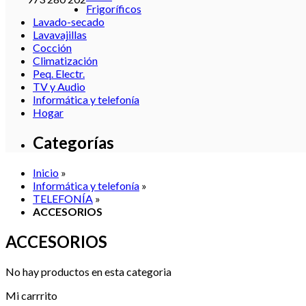
Frigoríficos
Lavado-secado
Lavavajillas
Cocción
Climatización
Peq. Electr.
TV y Audio
Informática y telefonía
Hogar
Categorías
Inicio
»
Informática y telefonía
»
TELEFONÍA
»
ACCESORIOS
ACCESORIOS
No hay productos en esta categoria
Mi carrrito