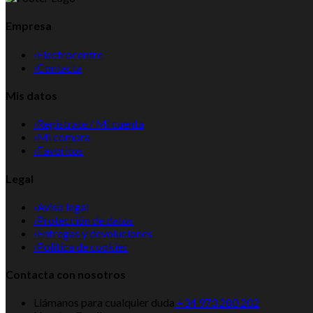
Empresa
›
Electrocentre
›
Contacta
Mis datos
›
Registrate / Mi cuenta
›
Mi compra
›
Favoritos
Legal
›
Aviso legal
›
Protección de datos
›
Entregas y devoluciones
›
Politica de cookies
Contacta con nosotros
Llámanos para cualquier duda
+34 973 280 202