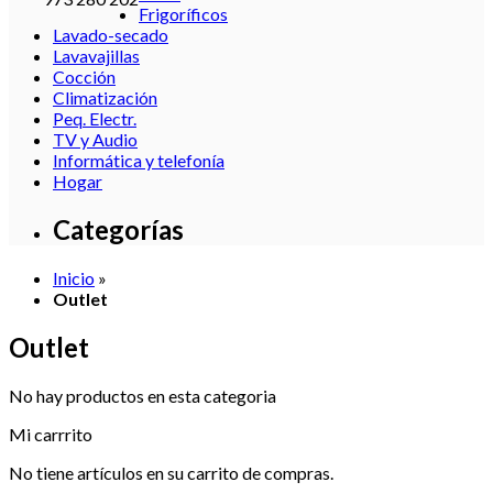
Frigoríficos
Lavado-secado
Lavavajillas
Cocción
Climatización
Peq. Electr.
TV y Audio
Informática y telefonía
Hogar
Categorías
Inicio
»
Outlet
Outlet
No hay productos en esta categoria
Mi carrrito
No tiene artículos en su carrito de compras.