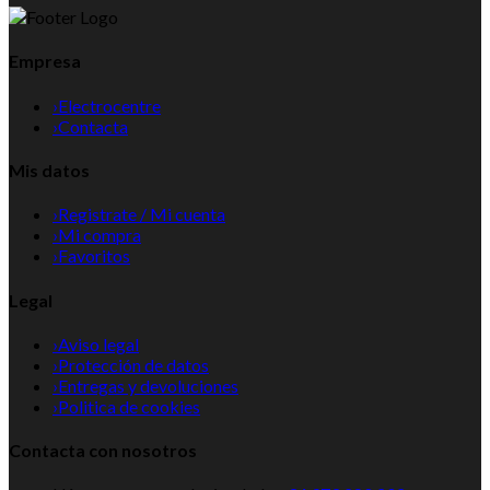
Empresa
›
Electrocentre
›
Contacta
Mis datos
›
Registrate / Mi cuenta
›
Mi compra
›
Favoritos
Legal
›
Aviso legal
›
Protección de datos
›
Entregas y devoluciones
›
Politica de cookies
Contacta con nosotros