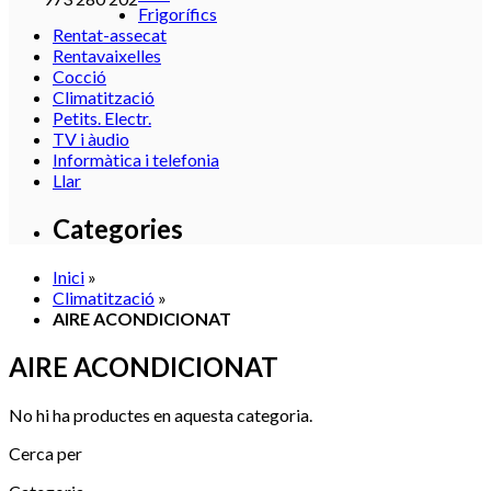
Frigorífics
Rentat-assecat
Rentavaixelles
Cocció
Climatització
Petits. Electr.
TV i àudio
Informàtica i telefonia
Llar
Categories
Inici
»
Climatització
»
AIRE ACONDICIONAT
AIRE ACONDICIONAT
No hi ha productes en aquesta categoria.
Cerca per