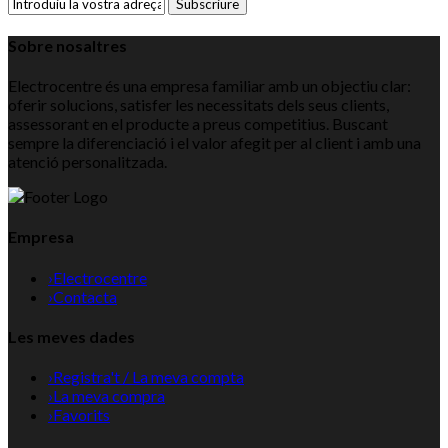
Subscriure
Sobre nosaltres
Electrocentre és una empresa familiar amb un objectiu clar:
oferir solucions, satisfer les necessitats dels seus clients,
assessorant en el producte a preus competitius. Buscant
sempre la diferenciació i el valor afegit per al client i amb una
atenció personalitzada.
Empresa
›
Electrocentre
›
Contacta
Les meves dades
›
Registra't / La meva compta
›
La meva compra
›
Favorits