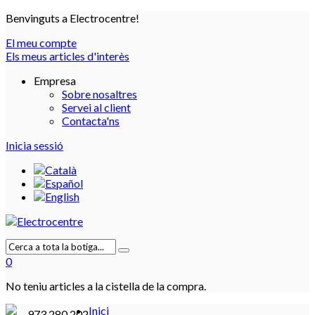
Benvinguts a Electrocentre!
El meu compte
Els meus articles d'interès
Empresa
Sobre nosaltres
Servei al client
Contacta'ns
Inicia sessió
0
No teniu articles a la cistella de la compra.
Inici
973 280 202