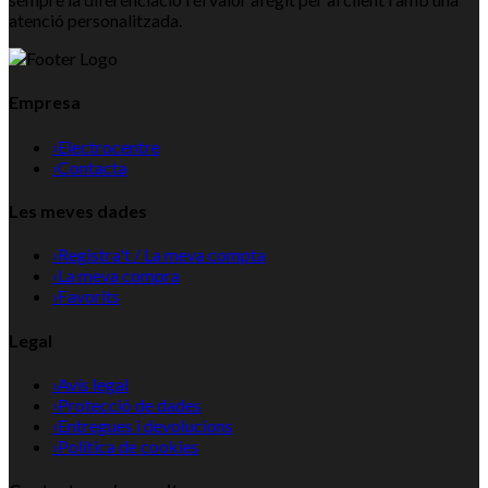
atenció personalitzada.
Empresa
›
Electrocentre
›
Contacta
Les meves dades
›
Registra't / La meva compta
›
La meva compra
›
Favorits
Legal
›
Avís legal
›
Protecció de dades
›
Entregues i devolucions
›
Política de cookies