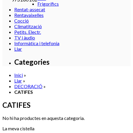
Frigorífics
Rentat-assecat
Rentavaixelles
Cocció
Climatització
Petits. Electr.
TV i àudio
Informàtica i telefonia
Llar
Categories
Inici
»
Llar
»
DECORACIÓ
»
CATIFES
CATIFES
No hi ha productes en aquesta categoria.
La meva cistella