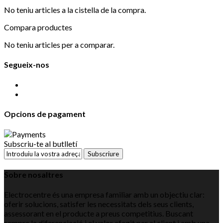
No teniu articles a la cistella de la compra.
Compara productes
No teniu articles per a comparar.
Segueix-nos
Opcions de pagament
Subscriu-te al butlletí
Subscriure
Sobre nosaltres
Electrocentre és una empresa familiar amb un objectiu clar:
oferir solucions, satisfer les necessitats dels seus clients,
assessorant en el producte a preus competitius. Buscant
sempre la diferenciació i el valor afegit per al client i amb una