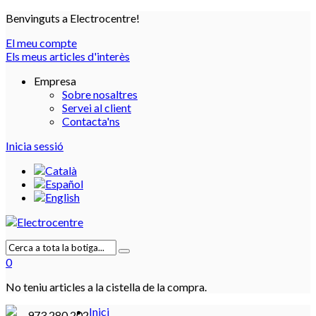
Benvinguts a Electrocentre!
El meu compte
Els meus articles d'interès
Empresa
Sobre nosaltres
Servei al client
Contacta'ns
Inicia sessió
0
No teniu articles a la cistella de la compra.
Inici
973 280 202