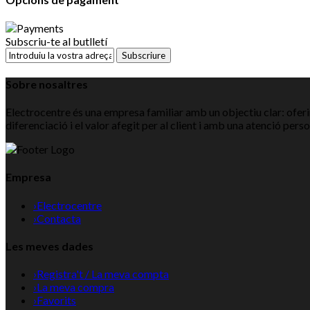
Subscriu-te al butlletí
Subscriure
Sobre nosaltres
Electrocentre és una empresa familiar amb un objectiu clar: oferir
diferenciació i el valor afegit per al client i amb una atenció pers
Empresa
›
Electrocentre
›
Contacta
Les meves dades
›
Registra't / La meva compta
›
La meva compra
›
Favorits