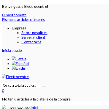
Benvinguts a Electrocentre!
El meu compte
Els meus articles d'interès
Empresa
Sobre nosaltres
Servei al client
Contacta'ns
Inicia sessió
0
No teniu articles a la cistella de la compra.
Inici
973 280 202