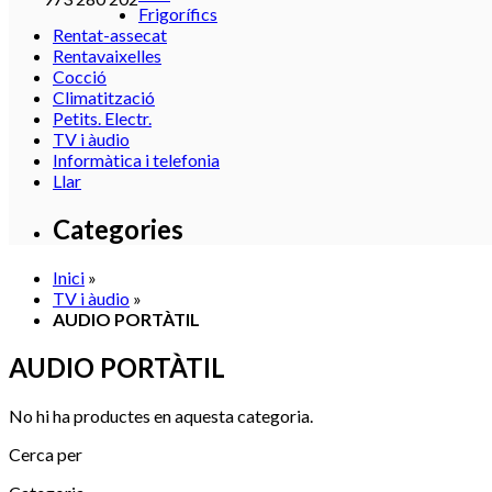
Frigorífics
Rentat-assecat
Rentavaixelles
Cocció
Climatització
Petits. Electr.
TV i àudio
Informàtica i telefonia
Llar
Categories
Inici
»
TV i àudio
»
AUDIO PORTÀTIL
AUDIO PORTÀTIL
No hi ha productes en aquesta categoria.
Cerca per