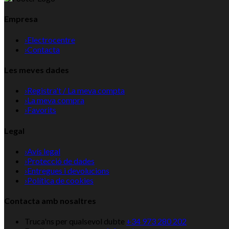
Empresa
›
Electrocentre
›
Contacta
Les meves dades
›
Registra't / La meva compta
›
La meva compra
›
Favorits
Legal
›
Avís legal
›
Protecció de dades
›
Entregues i devolucions
›
Política de cookies
Contacta amb nosaltres
Truca'ns per qualsevol dubte
+34 973 280 202