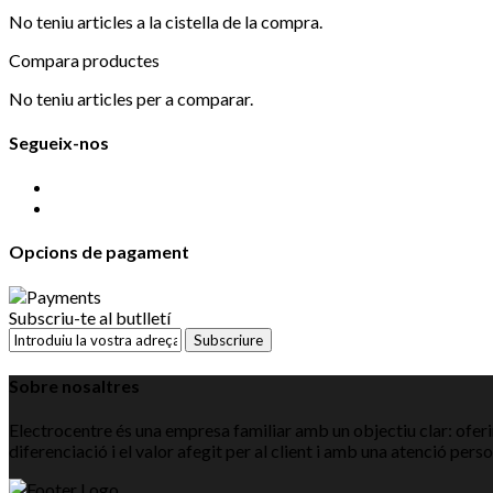
No teniu articles a la cistella de la compra.
Compara productes
No teniu articles per a comparar.
Segueix-nos
Opcions de pagament
Subscriu-te al butlletí
Subscriure
Sobre nosaltres
Electrocentre és una empresa familiar amb un objectiu clar: oferir
diferenciació i el valor afegit per al client i amb una atenció pers