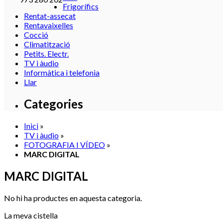
Frigorífics
Rentat-assecat
Rentavaixelles
Cocció
Climatització
Petits. Electr.
TV i àudio
Informàtica i telefonia
Llar
Categories
Inici
»
TV i àudio
»
FOTOGRAFIA I VÍDEO
»
MARC DIGITAL
MARC DIGITAL
No hi ha productes en aquesta categoria.
La meva cistella