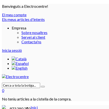
Benvinguts a Electrocentre!
El meu compte
Els meus articles d'interès
Empresa
Sobre nosaltres
Servei al client
Contacta'ns
Inicia sessió
0
No teniu articles a la cistella de la compra.
Inici
973 280 202