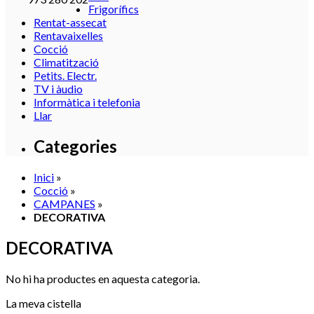
Frigorífics
Rentat-assecat
Rentavaixelles
Cocció
Climatització
Petits. Electr.
TV i àudio
Informàtica i telefonia
Llar
Categories
Inici
»
Cocció
»
CAMPANES
»
DECORATIVA
DECORATIVA
No hi ha productes en aquesta categoria.
La meva cistella