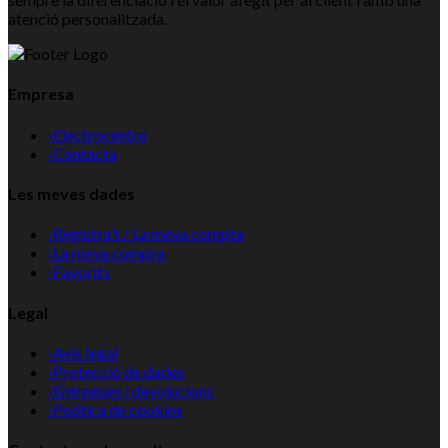
atenció personalitzada.
Empresa
›
Electrocentre
›
Contacta
Les meves dades
›
Registra't / La meva compta
›
La meva compra
›
Favorits
Legal
›
Avís legal
›
Protecció de dades
›
Entregues i devolucions
›
Política de cookies