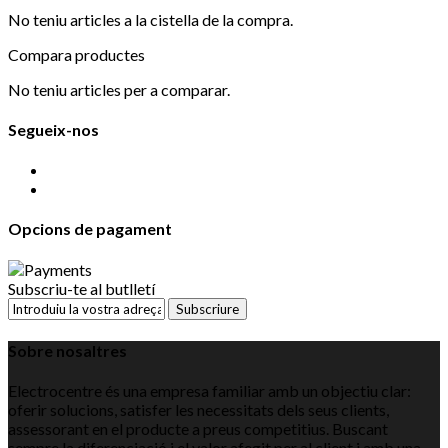
No teniu articles a la cistella de la compra.
Compara productes
No teniu articles per a comparar.
Segueix-nos
Opcions de pagament
Subscriu-te al butlletí
Subscriure
Sobre nosaltres
Electrocentre és una empresa familiar amb un objectiu clar:
oferir solucions, satisfer les necessitats dels seus clients,
assessorant en el producte a preus competitius. Buscant
sempre la diferenciació i el valor afegit per al client i amb una