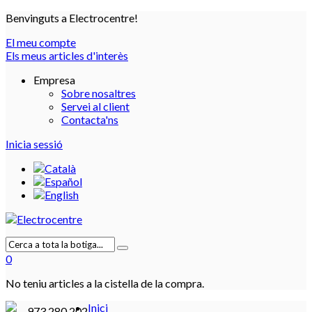
Benvinguts a Electrocentre!
El meu compte
Els meus articles d'interès
Empresa
Sobre nosaltres
Servei al client
Contacta'ns
Inicia sessió
0
No teniu articles a la cistella de la compra.
Inici
973 280 202