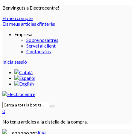
Benvinguts a Electrocentre!
El meu compte
Els meus articles d'interès
Empresa
Sobre nosaltres
Servei al client
Contacta'ns
Inicia sessió
0
No teniu articles a la cistella de la compra.
Inici
973 280 202