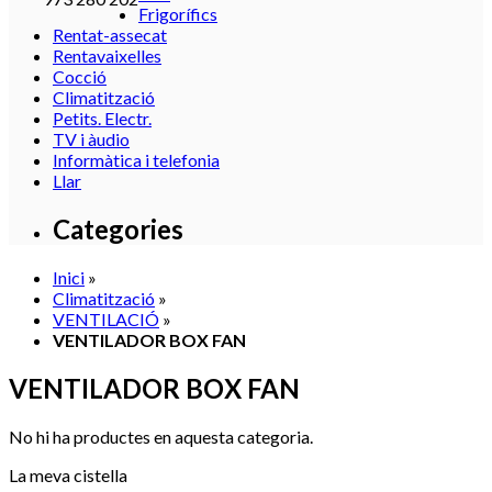
Frigorífics
Rentat-assecat
Rentavaixelles
Cocció
Climatització
Petits. Electr.
TV i àudio
Informàtica i telefonia
Llar
Categories
Inici
»
Climatització
»
VENTILACIÓ
»
VENTILADOR BOX FAN
VENTILADOR BOX FAN
No hi ha productes en aquesta categoria.
La meva cistella