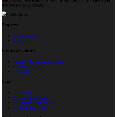
atenció personalitzada.
Empresa
›
Electrocentre
›
Contacta
Les meves dades
›
Registra't / La meva compta
›
La meva compra
›
Favorits
Legal
›
Avís legal
›
Protecció de dades
›
Entregues i devolucions
›
Política de cookies