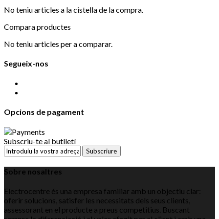
No teniu articles a la cistella de la compra.
Compara productes
No teniu articles per a comparar.
Segueix-nos
Opcions de pagament
Subscriu-te al butlletí
Subscriure
Sobre nosaltres
Electrocentre és una empresa familiar amb un objectiu clar:
oferir solucions, satisfer les necessitats dels seus clients,
assessorant en el producte a preus competitius. Buscant
sempre la diferenciació i el valor afegit per al client i amb una