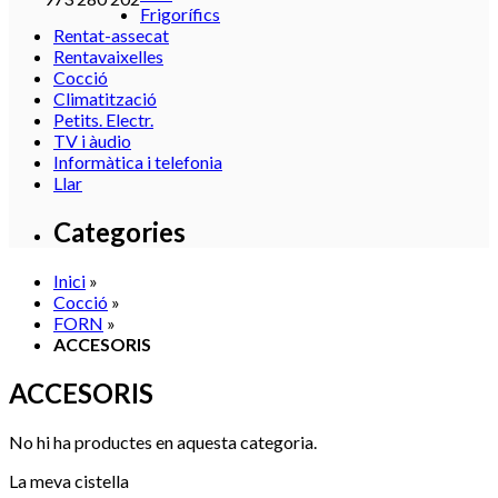
Frigorífics
Rentat-assecat
Rentavaixelles
Cocció
Climatització
Petits. Electr.
TV i àudio
Informàtica i telefonia
Llar
Categories
Inici
»
Cocció
»
FORN
»
ACCESORIS
ACCESORIS
No hi ha productes en aquesta categoria.
La meva cistella