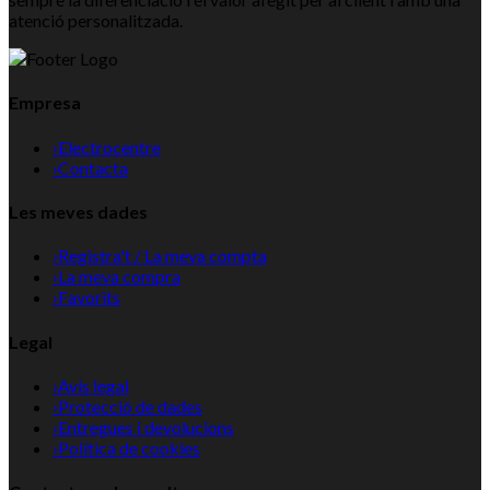
atenció personalitzada.
Empresa
›
Electrocentre
›
Contacta
Les meves dades
›
Registra't / La meva compta
›
La meva compra
›
Favorits
Legal
›
Avís legal
›
Protecció de dades
›
Entregues i devolucions
›
Política de cookies