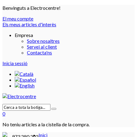
Benvinguts a Electrocentre!
El meu compte
Els meus articles d'interès
Empresa
Sobre nosaltres
Servei al client
Contacta'ns
Inicia sessió
0
No teniu articles a la cistella de la compra.
Inici
973 280 202