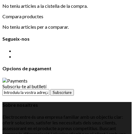
No teniu articles a la cistella de la compra.
Compara productes
No teniu articles per a comparar.
Segueix-nos
Opcions de pagament
Subscriu-te al butlletí
Subscriure
Sobre nosaltres
Electrocentre és una empresa familiar amb un objectiu clar:
oferir solucions, satisfer les necessitats dels seus clients,
assessorant en el producte a preus competitius. Buscant
sempre la diferenciació i el valor afegit per al client i amb una