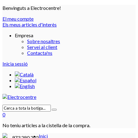
Benvinguts a Electrocentre!
El meu compte
Els meus articles d'interès
Empresa
Sobre nosaltres
Servei al client
Contacta'ns
Inicia sessió
0
No teniu articles a la cistella de la compra.
Inici
973 280 202