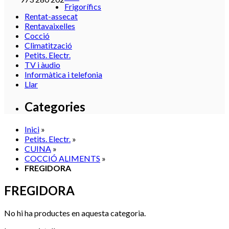
Frigorífics
Rentat-assecat
Rentavaixelles
Cocció
Climatització
Petits. Electr.
TV i àudio
Informàtica i telefonia
Llar
Categories
Inici
»
Petits. Electr.
»
CUINA
»
COCCIÓ ALIMENTS
»
FREGIDORA
FREGIDORA
No hi ha productes en aquesta categoria.