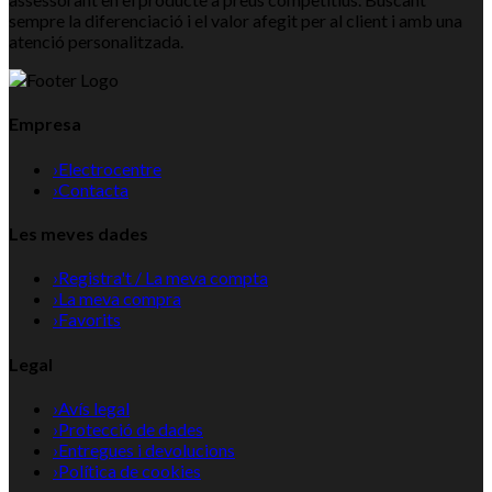
sempre la diferenciació i el valor afegit per al client i amb una
atenció personalitzada.
Empresa
›
Electrocentre
›
Contacta
Les meves dades
›
Registra't / La meva compta
›
La meva compra
›
Favorits
Legal
›
Avís legal
›
Protecció de dades
›
Entregues i devolucions
›
Política de cookies