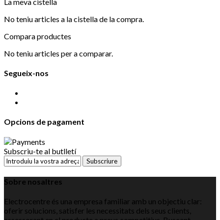
La meva cistella
No teniu articles a la cistella de la compra.
Compara productes
No teniu articles per a comparar.
Segueix-nos
Opcions de pagament
Subscriu-te al butlletí
Subscriure
Sobre nosaltres
Electrocentre és una empresa familiar amb un objectiu clar:
oferir solucions, satisfer les necessitats dels seus clients,
assessorant en el producte a preus competitius. Buscant