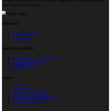
atenció personalitzada.
Empresa
›
Electrocentre
›
Contacta
Les meves dades
›
Registra't / La meva compta
›
La meva compra
›
Favorits
Legal
›
Avís legal
›
Protecció de dades
›
Entregues i devolucions
›
Política de cookies