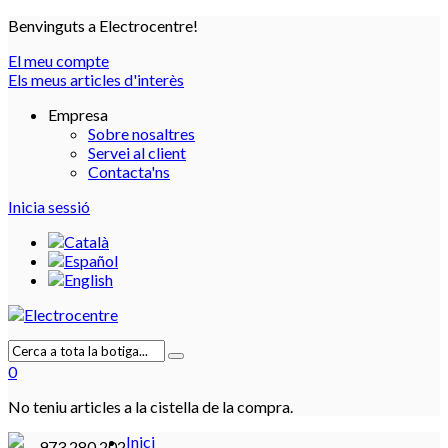
Benvinguts a Electrocentre!
El meu compte
Els meus articles d'interès
Empresa
Sobre nosaltres
Servei al client
Contacta'ns
Inicia sessió
0
No teniu articles a la cistella de la compra.
Inici
973 280 202