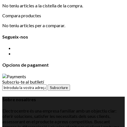
No teniu articles a la cistella de la compra.
Compara productes
No teniu articles per a comparar.
Segueix-nos
Opcions de pagament
Subscriu-te al butlletí
Subscriure
Sobre nosaltres
Electrocentre és una empresa familiar amb un objectiu clar:
oferir solucions, satisfer les necessitats dels seus clients,
assessorant en el producte a preus competitius. Buscant
sempre la diferenciació i el valor afegit per al client i amb una