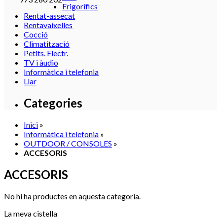
Frigorífics
Rentat-assecat
Rentavaixelles
Cocció
Climatització
Petits. Electr.
TV i àudio
Informàtica i telefonia
Llar
Categories
Inici
»
Informàtica i telefonia
»
OUTDOOR / CONSOLES
»
ACCESORIS
ACCESORIS
No hi ha productes en aquesta categoria.
La meva cistella