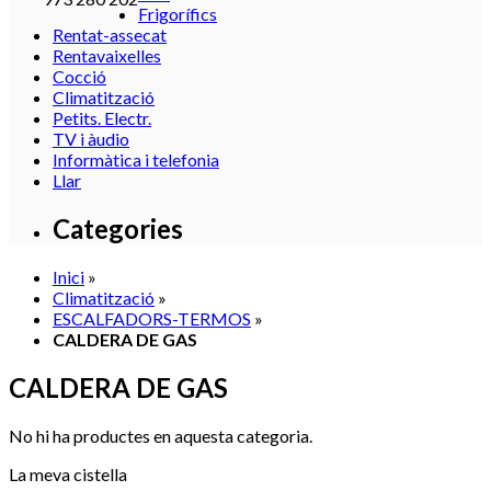
Frigorífics
Rentat-assecat
Rentavaixelles
Cocció
Climatització
Petits. Electr.
TV i àudio
Informàtica i telefonia
Llar
Categories
Inici
»
Climatització
»
ESCALFADORS-TERMOS
»
CALDERA DE GAS
CALDERA DE GAS
No hi ha productes en aquesta categoria.
La meva cistella