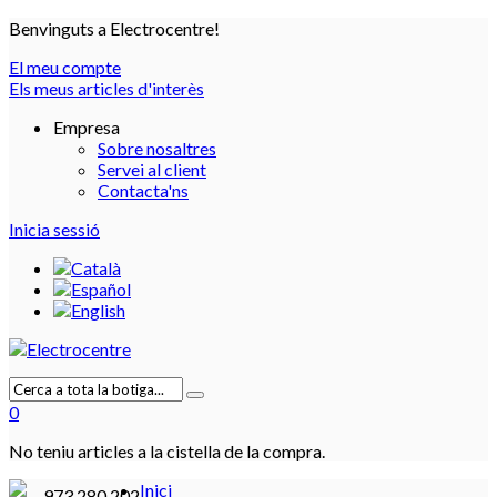
Benvinguts a Electrocentre!
El meu compte
Els meus articles d'interès
Empresa
Sobre nosaltres
Servei al client
Contacta'ns
Inicia sessió
0
No teniu articles a la cistella de la compra.
Inici
973 280 202