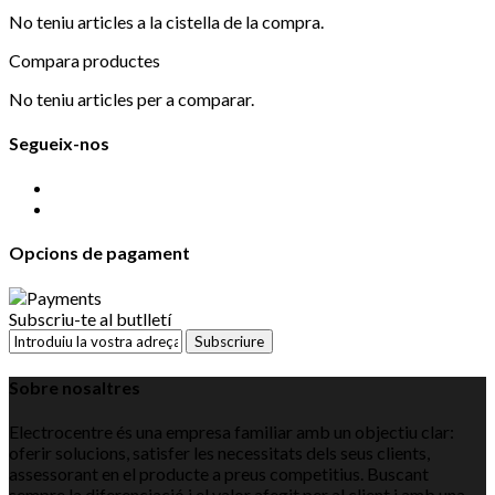
No teniu articles a la cistella de la compra.
Compara productes
No teniu articles per a comparar.
Segueix-nos
Opcions de pagament
Subscriu-te al butlletí
Subscriure
Sobre nosaltres
Electrocentre és una empresa familiar amb un objectiu clar:
oferir solucions, satisfer les necessitats dels seus clients,
assessorant en el producte a preus competitius. Buscant
sempre la diferenciació i el valor afegit per al client i amb una