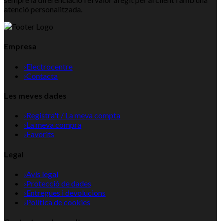
atenció personalitzada.
Empresa
›
Electrocentre
›
Contacta
Les meves dades
›
Registra't / La meva compta
›
La meva compra
›
Favorits
Legal
›
Avís legal
›
Protecció de dades
›
Entregues i devolucions
›
Política de cookies