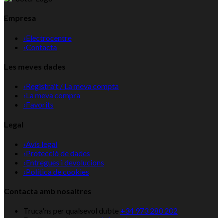
Empresa
›
Electrocentre
›
Contacta
Les meves dades
›
Registra't / La meva compta
›
La meva compra
›
Favorits
Legal
›
Avís legal
›
Protecció de dades
›
Entregues i devolucions
›
Política de cookies
Contacta amb nosaltres
Truca'ns per qualsevol dubte
+34 973 280 202