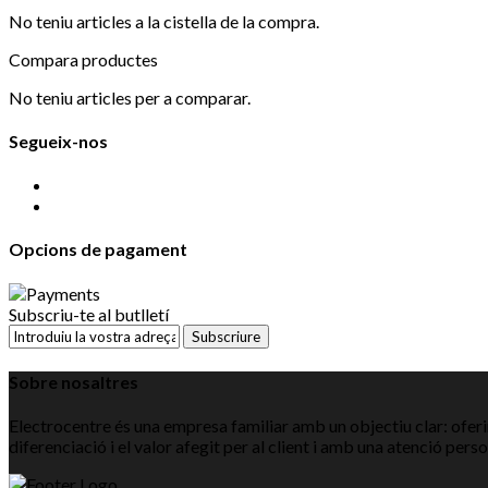
No teniu articles a la cistella de la compra.
Compara productes
No teniu articles per a comparar.
Segueix-nos
Opcions de pagament
Subscriu-te al butlletí
Subscriure
Sobre nosaltres
Electrocentre és una empresa familiar amb un objectiu clar: oferir
diferenciació i el valor afegit per al client i amb una atenció pers