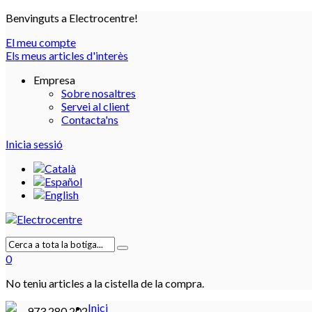
Benvinguts a Electrocentre!
El meu compte
Els meus articles d'interès
Empresa
Sobre nosaltres
Servei al client
Contacta'ns
Inicia sessió
0
No teniu articles a la cistella de la compra.
Inici
973 280 202