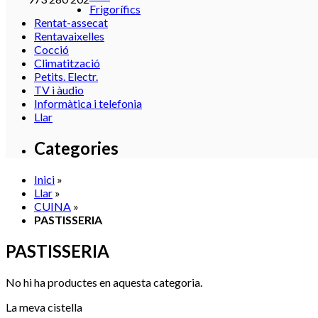
Frigorífics
Rentat-assecat
Rentavaixelles
Cocció
Climatització
Petits. Electr.
TV i àudio
Informàtica i telefonia
Llar
Categories
Inici
»
Llar
»
CUINA
»
PASTISSERIA
PASTISSERIA
No hi ha productes en aquesta categoria.
La meva cistella