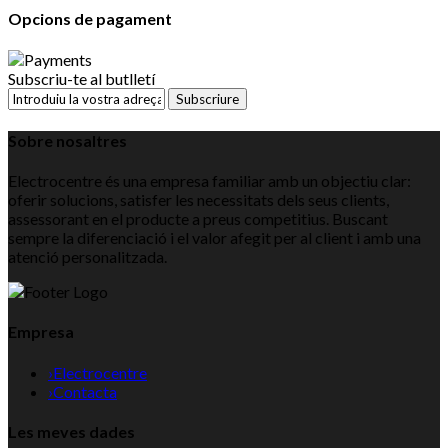
Opcions de pagament
Subscriu-te al butlletí
Subscriure
Sobre nosaltres
Electrocentre és una empresa familiar amb un objectiu clar:
oferir solucions, satisfer les necessitats dels seus clients,
assessorant en el producte a preus competitius. Buscant
sempre la diferenciació i el valor afegit per al client i amb una
atenció personalitzada.
Empresa
›
Electrocentre
›
Contacta
Les meves dades