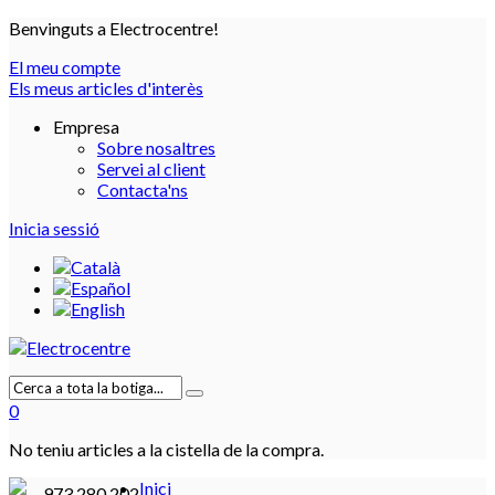
Benvinguts a Electrocentre!
El meu compte
Els meus articles d'interès
Empresa
Sobre nosaltres
Servei al client
Contacta'ns
Inicia sessió
0
No teniu articles a la cistella de la compra.
Inici
973 280 202