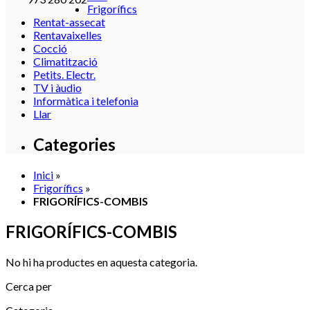
Frigorífics
Rentat-assecat
Rentavaixelles
Cocció
Climatització
Petits. Electr.
TV i àudio
Informàtica i telefonia
Llar
Categories
Inici
»
Frigorífics
»
FRIGORÍFICS-COMBIS
FRIGORÍFICS-COMBIS
No hi ha productes en aquesta categoria.
Cerca per