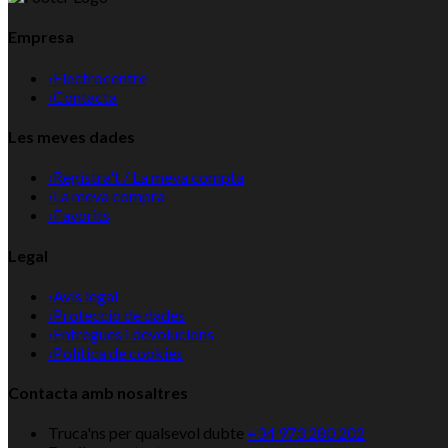
Empresa
›
Electrocentre
›
Contacta
Les meves dades
›
Registra't / La meva compta
›
La meva compra
›
Favorits
Legal
›
Avís legal
›
Protecció de dades
›
Entregues i devolucions
›
Política de cookies
Contacta amb nosaltres
Truca'ns per qualsevol dubte
+34 973 280 202