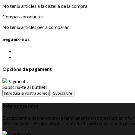
No teniu articles a la cistella de la compra.
Compara productes
No teniu articles per a comparar.
Segueix-nos
Opcions de pagament
Subscriu-te al butlletí
Subscriure
Sobre nosaltres
Electrocentre és una empresa familiar amb un objectiu clar: oferir
diferenciació i el valor afegit per al client i amb una atenció pers