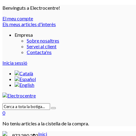
Benvinguts a Electrocentre!
El meu compte
Els meus articles d'interès
Empresa
Sobre nosaltres
Servei al client
Contacta'ns
Inicia sessió
0
No teniu articles a la cistella de la compra.
Inici
973 280 202