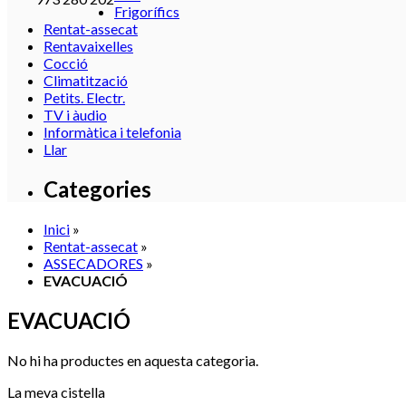
Frigorífics
Rentat-assecat
Rentavaixelles
Cocció
Climatització
Petits. Electr.
TV i àudio
Informàtica i telefonia
Llar
Categories
Inici
»
Rentat-assecat
»
ASSECADORES
»
EVACUACIÓ
EVACUACIÓ
No hi ha productes en aquesta categoria.
La meva cistella