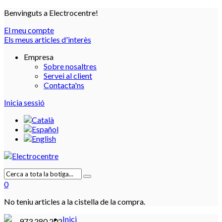
Benvinguts a Electrocentre!
El meu compte
Els meus articles d'interès
Empresa
Sobre nosaltres
Servei al client
Contacta'ns
Inicia sessió
0
No teniu articles a la cistella de la compra.
Inici
973 280 202