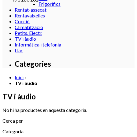
Frigorífics
Rentat-assecat
Rentavaixelles
Cocció
Climatització
Petits. Electr.
TV i àudio
Informàtica i telefonia
Llar
Categories
Inici
»
TV i àudio
TV i àudio
No hi ha productes en aquesta categoria.
Cerca per
Categoria