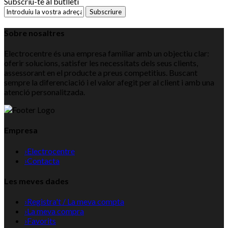
Subscriu-te al butlletí
Subscriure
Sobre nosaltres
Electrocentre és una empresa familiar amb un objectiu clar:
oferir solucions, satisfer les necessitats dels seus clients,
assessorant en el producte a preus competitius. Buscant
sempre la diferenciació i el valor afegit per al client i amb una
atenció personalitzada.
Empresa
›
Electrocentre
›
Contacta
Les meves dades
›
Registra't / La meva compta
›
La meva compra
›
Favorits