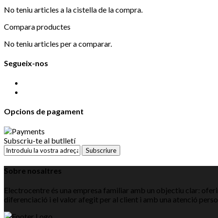
No teniu articles a la cistella de la compra.
Compara productes
No teniu articles per a comparar.
Segueix-nos
Opcions de pagament
Subscriu-te al butlletí
Subscriure
Sobre nosaltres
Electrocentre és una empresa familiar amb un objectiu clar: oferir
diferenciació i el valor afegit per al client i amb una atenció pers