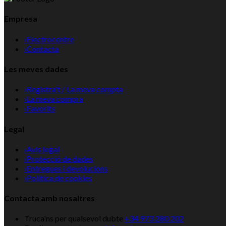
Empresa
›
Electrocentre
›
Contacta
Les meves dades
›
Registra't / La meva compta
›
La meva compra
›
Favorits
Legal
›
Avís legal
›
Protecció de dades
›
Entregues i devolucions
›
Política de cookies
Contacta amb nosaltres
Truca'ns per qualsevol dubte
+34 973 280 202