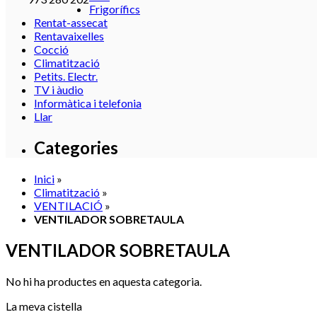
Frigorífics
Rentat-assecat
Rentavaixelles
Cocció
Climatització
Petits. Electr.
TV i àudio
Informàtica i telefonia
Llar
Categories
Inici
»
Climatització
»
VENTILACIÓ
»
VENTILADOR SOBRETAULA
VENTILADOR SOBRETAULA
No hi ha productes en aquesta categoria.
La meva cistella