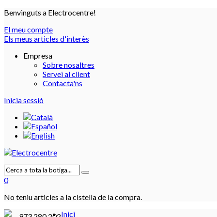
Benvinguts a Electrocentre!
El meu compte
Els meus articles d'interès
Empresa
Sobre nosaltres
Servei al client
Contacta'ns
Inicia sessió
0
No teniu articles a la cistella de la compra.
Inici
973 280 202