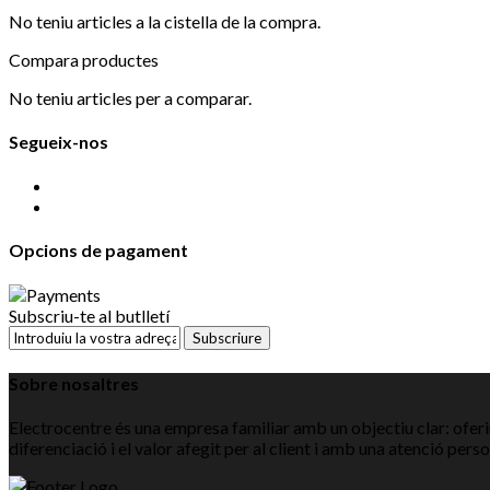
No teniu articles a la cistella de la compra.
Compara productes
No teniu articles per a comparar.
Segueix-nos
Opcions de pagament
Subscriu-te al butlletí
Subscriure
Sobre nosaltres
Electrocentre és una empresa familiar amb un objectiu clar: oferir
diferenciació i el valor afegit per al client i amb una atenció pers