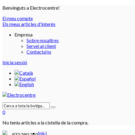
Benvinguts a Electrocentre!
El meu compte
Els meus articles d'interès
Empresa
Sobre nosaltres
Servei al client
Contacta'ns
Inicia sessió
0
No teniu articles a la cistella de la compra.
Inici
973 280 202