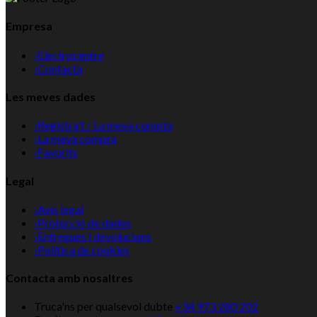
Empresa
›
Electrocentre
›
Contacta
Les meves dades
›
Registra't / La meva compta
›
La meva compra
›
Favorits
Legal
›
Avís legal
›
Protecció de dades
›
Entregues i devolucions
›
Política de cookies
Contacta amb nosaltres
Truca'ns per qualsevol dubte
+34 973 280 202