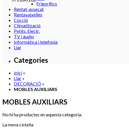
Frigorífics
Rentat-assecat
Rentavaixelles
Cocció
Climatització
Petits. Electr.
TV i àudio
Informàtica i telefonia
Llar
Categories
Inici
»
Llar
»
DECORACIÓ
»
MOBLES AUXILIARS
MOBLES AUXILIARS
No hi ha productes en aquesta categoria.
La meva cistella