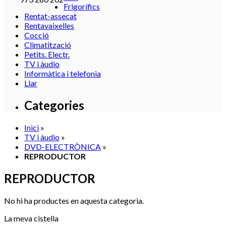
Frigorífics
Rentat-assecat
Rentavaixelles
Cocció
Climatització
Petits. Electr.
TV i àudio
Informàtica i telefonia
Llar
Categories
Inici
»
TV i àudio
»
DVD-ELECTRÒNICA
»
REPRODUCTOR
REPRODUCTOR
No hi ha productes en aquesta categoria.
La meva cistella