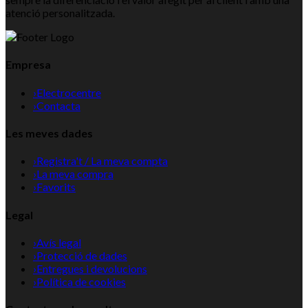
atenció personalitzada.
Empresa
›
Electrocentre
›
Contacta
Les meves dades
›
Registra't / La meva compta
›
La meva compra
›
Favorits
Legal
›
Avís legal
›
Protecció de dades
›
Entregues i devolucions
›
Política de cookies