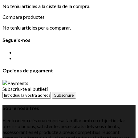
No teniu articles a la cistella de la compra.
Compara productes
No teniu articles per a comparar.
Segueix-nos
Opcions de pagament
Subscriu-te al butlletí
Subscriure
Sobre nosaltres
Electrocentre és una empresa familiar amb un objectiu clar:
oferir solucions, satisfer les necessitats dels seus clients,
assessorant en el producte a preus competitius. Buscant
sempre la diferenciació i el valor afegit per al client i amb una