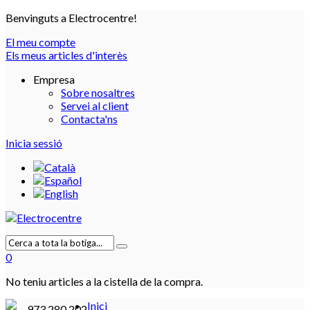
Benvinguts a Electrocentre!
El meu compte
Els meus articles d'interès
Empresa
Sobre nosaltres
Servei al client
Contacta'ns
Inicia sessió
0
No teniu articles a la cistella de la compra.
Inici
973 280 202