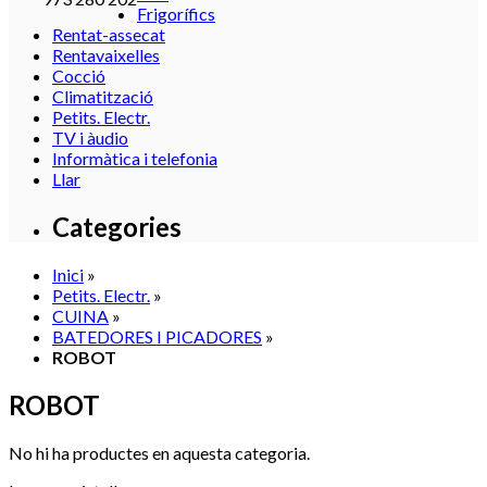
Frigorífics
Rentat-assecat
Rentavaixelles
Cocció
Climatització
Petits. Electr.
TV i àudio
Informàtica i telefonia
Llar
Categories
Inici
»
Petits. Electr.
»
CUINA
»
BATEDORES I PICADORES
»
ROBOT
ROBOT
No hi ha productes en aquesta categoria.