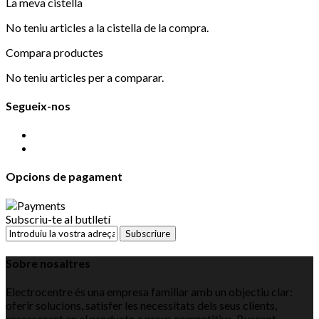
La meva cistella
No teniu articles a la cistella de la compra.
Compara productes
No teniu articles per a comparar.
Segueix-nos
Opcions de pagament
Subscriu-te al butlletí
Subscriure
Sobre nosaltres
Electrocentre és una empresa familiar amb un objectiu clar:
oferir solucions, satisfer les necessitats dels seus clients,
assessorant en el producte a preus competitius. Buscant