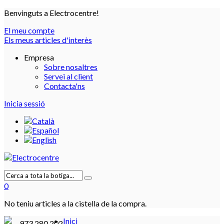
Benvinguts a Electrocentre!
El meu compte
Els meus articles d'interès
Empresa
Sobre nosaltres
Servei al client
Contacta'ns
Inicia sessió
0
No teniu articles a la cistella de la compra.
Inici
973 280 202