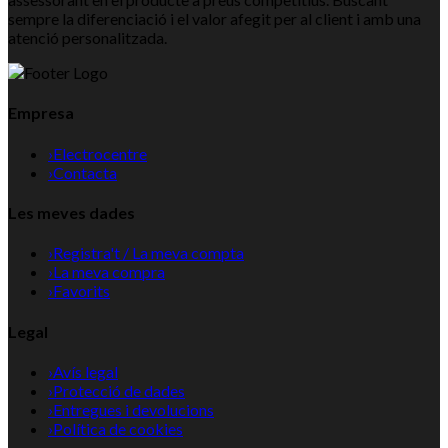
sempre la diferenciació i el valor afegit per al client i amb una
atenció personalitzada.
Empresa
›
Electrocentre
›
Contacta
Les meves dades
›
Registra't / La meva compta
›
La meva compra
›
Favorits
Legal
›
Avís legal
›
Protecció de dades
›
Entregues i devolucions
›
Política de cookies