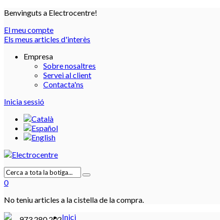
Benvinguts a Electrocentre!
El meu compte
Els meus articles d'interès
Empresa
Sobre nosaltres
Servei al client
Contacta'ns
Inicia sessió
0
No teniu articles a la cistella de la compra.
Inici
973 280 202