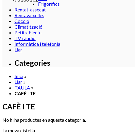
Frigorífics
Rentat-assecat
Rentavaixelles
Cocció
Climatització
Petits. Electr.
TV i àudio
Informàtica i telefonia
Llar
Categories
Inici
»
Llar
»
TAULA
»
CAFÈ I TE
CAFÈ I TE
No hi ha productes en aquesta categoria.
La meva cistella