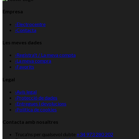
Empresa
›
Electrocentre
›
Contacta
Les meves dades
›
Registra't / La meva compta
›
La meva compra
›
Favorits
Legal
›
Avís legal
›
Protecció de dades
›
Entregues i devolucions
›
Política de cookies
Contacta amb nosaltres
Truca'ns per qualsevol dubte
+34 973 280 202