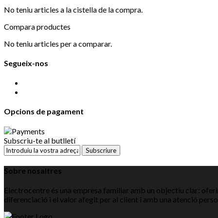
No teniu articles a la cistella de la compra.
Compara productes
No teniu articles per a comparar.
Segueix-nos
Opcions de pagament
Subscriu-te al butlletí
Subscriure
Sobre nosaltres
Electrocentre és una empresa familiar amb un objectiu clar: oferir
diferenciació i el valor afegit per al client i amb una atenció pers