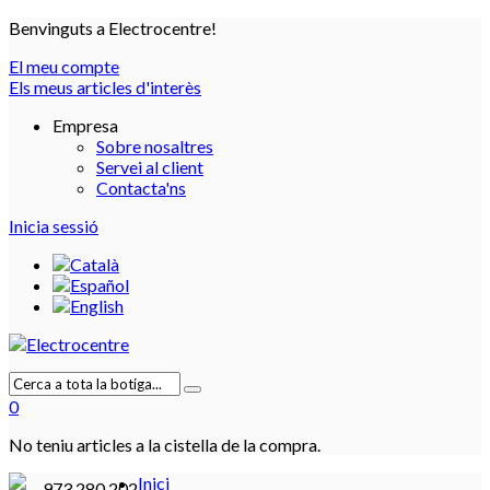
Benvinguts a Electrocentre!
El meu compte
Els meus articles d'interès
Empresa
Sobre nosaltres
Servei al client
Contacta'ns
Inicia sessió
0
No teniu articles a la cistella de la compra.
Inici
973 280 202