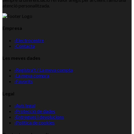
atenció personalitzada.
Empresa
›
Electrocentre
›
Contacta
Les meves dades
›
Registra't / La meva compta
›
La meva compra
›
Favorits
Legal
›
Avís legal
›
Protecció de dades
›
Entregues i devolucions
›
Política de cookies