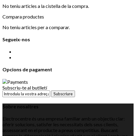
No teniu articles a la cistella de la compra.
Compara productes
No teniu articles per a comparar.
Segueix-nos
Opcions de pagament
Subscriu-te al butlletí
Subscriure
Sobre nosaltres
Electrocentre és una empresa familiar amb un objectiu clar:
oferir solucions, satisfer les necessitats dels seus clients,
assessorant en el producte a preus competitius. Buscant
sempre la diferenciació i el valor afegit per al client i amb una