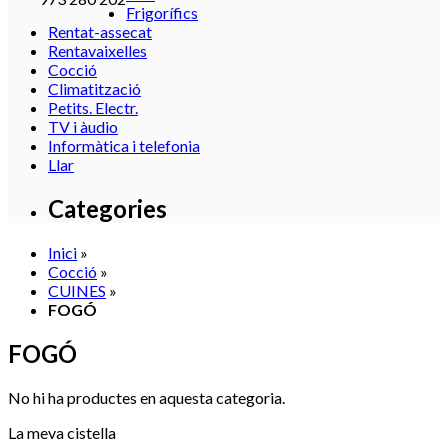
Frigorífics
Rentat-assecat
Rentavaixelles
Cocció
Climatització
Petits. Electr.
TV i àudio
Informàtica i telefonia
Llar
Categories
Inici
»
Cocció
»
CUINES
»
FOGÓ
FOGÓ
No hi ha productes en aquesta categoria.
La meva cistella