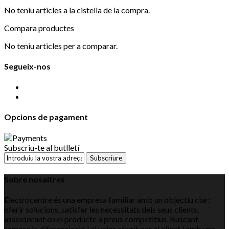
No teniu articles a la cistella de la compra.
Compara productes
No teniu articles per a comparar.
Segueix-nos
Opcions de pagament
Subscriu-te al butlletí
Subscriure
Sobre nosaltres
Electrocentre és una empresa familiar amb un objectiu clar:
oferir solucions, satisfer les necessitats dels seus clients,
assessorant en el producte a preus competitius. Buscant
sempre la diferenciació i el valor afegit per al client i amb una