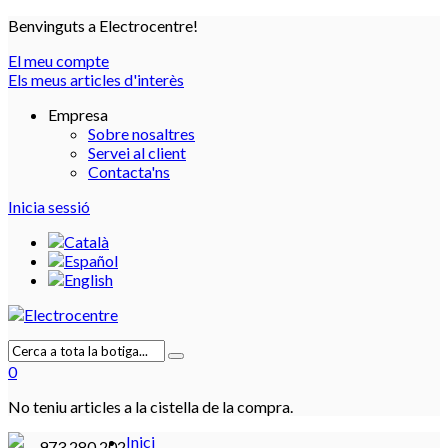
Benvinguts a Electrocentre!
El meu compte
Els meus articles d'interès
Empresa
Sobre nosaltres
Servei al client
Contacta'ns
Inicia sessió
0
No teniu articles a la cistella de la compra.
Inici
973 280 202