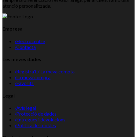
atenció personalitzada.
Empresa
›
Electrocentre
›
Contacta
Les meves dades
›
Registra't / La meva compta
›
La meva compra
›
Favorits
Legal
›
Avís legal
›
Protecció de dades
›
Entregues i devolucions
›
Política de cookies