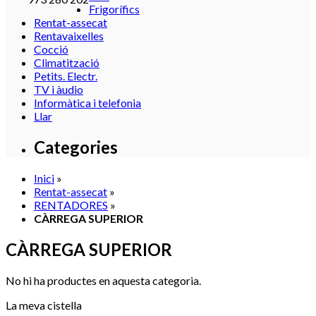
Frigorífics
Rentat-assecat
Rentavaixelles
Cocció
Climatització
Petits. Electr.
TV i àudio
Informàtica i telefonia
Llar
Categories
Inici
»
Rentat-assecat
»
RENTADORES
»
CÀRREGA SUPERIOR
CÀRREGA SUPERIOR
No hi ha productes en aquesta categoria.
La meva cistella