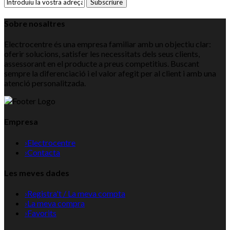
Subscriure
Sobre nosaltres
Electrocentre és una empresa familiar amb un objectiu clar:
oferir solucions, satisfer les necessitats dels seus clients,
assessorant en el producte a preus competitius. Buscant
sempre la diferenciació i el valor afegit per al client i amb una
atenció personalitzada.
Empresa
›
Electrocentre
›
Contacta
Les meves dades
›
Registra't / La meva compta
›
La meva compra
›
Favorits