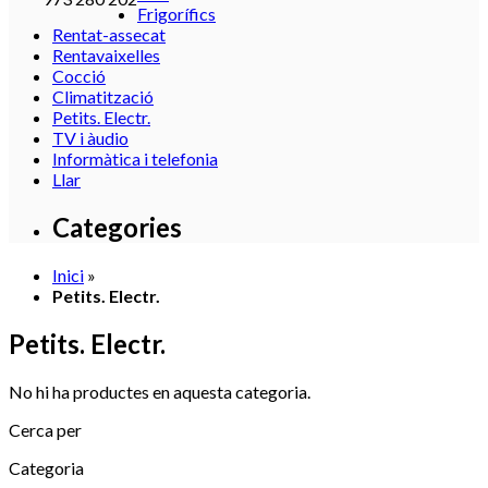
Frigorífics
Rentat-assecat
Rentavaixelles
Cocció
Climatització
Petits. Electr.
TV i àudio
Informàtica i telefonia
Llar
Categories
Inici
»
Petits. Electr.
Petits. Electr.
No hi ha productes en aquesta categoria.
Cerca per
Categoria