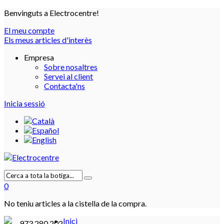
Benvinguts a Electrocentre!
El meu compte
Els meus articles d'interès
Empresa
Sobre nosaltres
Servei al client
Contacta'ns
Inicia sessió
0
No teniu articles a la cistella de la compra.
Inici
973 280 202