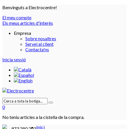
Benvinguts a Electrocentre!
El meu compte
Els meus articles d'interès
Empresa
Sobre nosaltres
Servei al client
Contacta'ns
Inicia sessió
0
No teniu articles a la cistella de la compra.
Inici
973 280 202