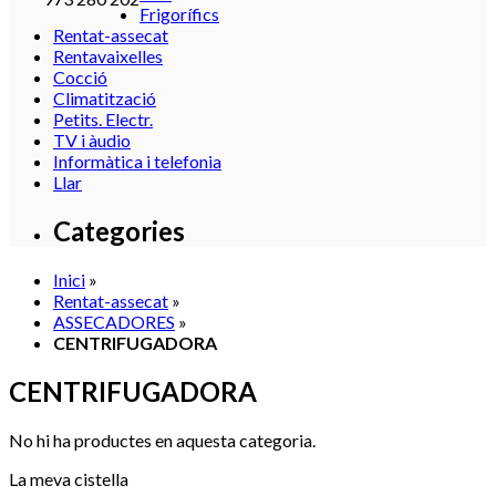
Frigorífics
Rentat-assecat
Rentavaixelles
Cocció
Climatització
Petits. Electr.
TV i àudio
Informàtica i telefonia
Llar
Categories
Inici
»
Rentat-assecat
»
ASSECADORES
»
CENTRIFUGADORA
CENTRIFUGADORA
No hi ha productes en aquesta categoria.
La meva cistella