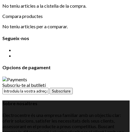
No teniu articles a la cistella de la compra.
Compara productes
No teniu articles per a comparar.
Segueix-nos
Opcions de pagament
Subscriu-te al butlletí
Subscriure
Sobre nosaltres
Electrocentre és una empresa familiar amb un objectiu clar:
oferir solucions, satisfer les necessitats dels seus clients,
assessorant en el producte a preus competitius. Buscant
sempre la diferenciació i el valor afegit per al client i amb una