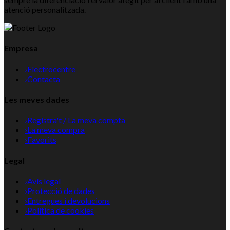
atenció personalitzada.
Empresa
›
Electrocentre
›
Contacta
Les meves dades
›
Registra't / La meva compta
›
La meva compra
›
Favorits
Legal
›
Avís legal
›
Protecció de dades
›
Entregues i devolucions
›
Política de cookies