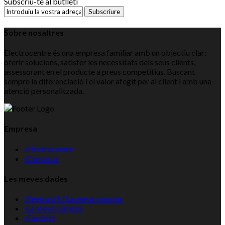
Subscriu-te al butlletí
Subscriure
Sobre nosaltres
Electrocentre és una empresa familiar amb un objectiu clar:
oferir solucions, satisfer les necessitats dels seus clients,
assessorant en el producte a preus competitius. Buscant
sempre la diferenciació i el valor afegit per al client i amb una
atenció personalitzada.
Empresa
›
Electrocentre
›
Contacta
Les meves dades
›
Registra't / La meva compta
›
La meva compra
›
Favorits