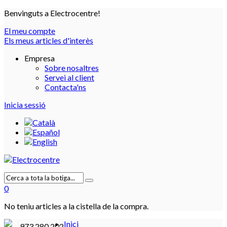
Benvinguts a Electrocentre!
El meu compte
Els meus articles d'interès
Empresa
Sobre nosaltres
Servei al client
Contacta'ns
Inicia sessió
0
No teniu articles a la cistella de la compra.
Inici
973 280 202