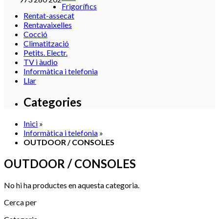
Frigorífics
Rentat-assecat
Rentavaixelles
Cocció
Climatització
Petits. Electr.
TV i àudio
Informàtica i telefonia
Llar
Categories
Inici
»
Informàtica i telefonia
»
OUTDOOR / CONSOLES
OUTDOOR / CONSOLES
No hi ha productes en aquesta categoria.
Cerca per