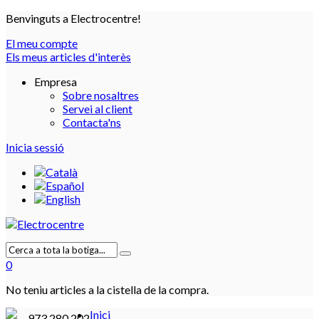
Benvinguts a Electrocentre!
El meu compte
Els meus articles d'interès
Empresa
Sobre nosaltres
Servei al client
Contacta'ns
Inicia sessió
0
No teniu articles a la cistella de la compra.
Inici
973 280 202