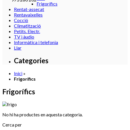
Frigorífics
Rentat-assecat
Rentavaixelles
Cocció
Climatització
Petits. Electr.
TV i àudio
Informàtica i telefonia
Llar
Categories
Inici
»
Frigorífics
Frigorífics
No hi ha productes en aquesta categoria.
Cerca per