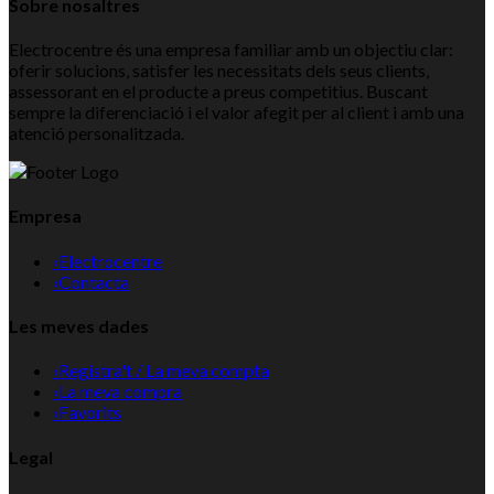
Sobre nosaltres
Electrocentre és una empresa familiar amb un objectiu clar:
oferir solucions, satisfer les necessitats dels seus clients,
assessorant en el producte a preus competitius. Buscant
sempre la diferenciació i el valor afegit per al client i amb una
atenció personalitzada.
Empresa
›
Electrocentre
›
Contacta
Les meves dades
›
Registra't / La meva compta
›
La meva compra
›
Favorits
Legal