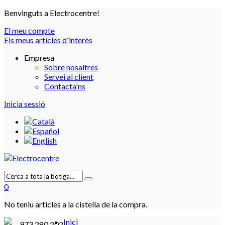
Benvinguts a Electrocentre!
El meu compte
Els meus articles d'interès
Empresa
Sobre nosaltres
Servei al client
Contacta'ns
Inicia sessió
0
No teniu articles a la cistella de la compra.
Inici
973 280 202