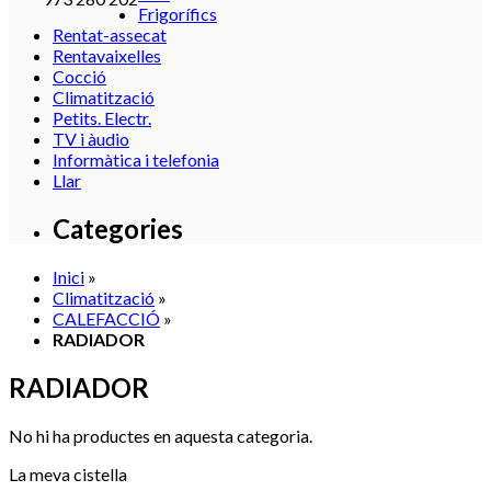
Frigorífics
Rentat-assecat
Rentavaixelles
Cocció
Climatització
Petits. Electr.
TV i àudio
Informàtica i telefonia
Llar
Categories
Inici
»
Climatització
»
CALEFACCIÓ
»
RADIADOR
RADIADOR
No hi ha productes en aquesta categoria.
La meva cistella