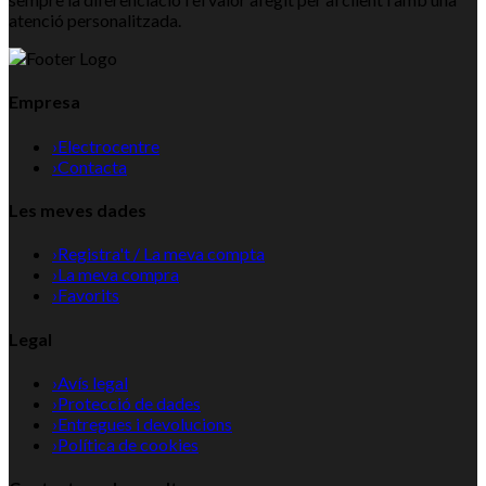
atenció personalitzada.
Empresa
›
Electrocentre
›
Contacta
Les meves dades
›
Registra't / La meva compta
›
La meva compra
›
Favorits
Legal
›
Avís legal
›
Protecció de dades
›
Entregues i devolucions
›
Política de cookies