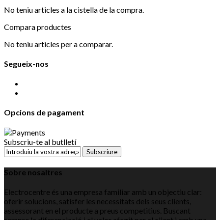
No teniu articles a la cistella de la compra.
Compara productes
No teniu articles per a comparar.
Segueix-nos
Opcions de pagament
Subscriu-te al butlletí
Subscriure
Sobre nosaltres
Electrocentre és una empresa familiar amb un objectiu clar:
oferir solucions, satisfer les necessitats dels seus clients,
assessorant en el producte a preus competitius. Buscant
sempre la diferenciació i el valor afegit per al client i amb una