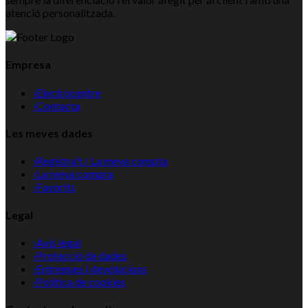
atenció personalitzada.
Empresa
›
Electrocentre
›
Contacta
Les meves dades
›
Registra't / La meva compta
›
La meva compra
›
Favorits
Legal
›
Avís legal
›
Protecció de dades
›
Entregues i devolucions
›
Política de cookies