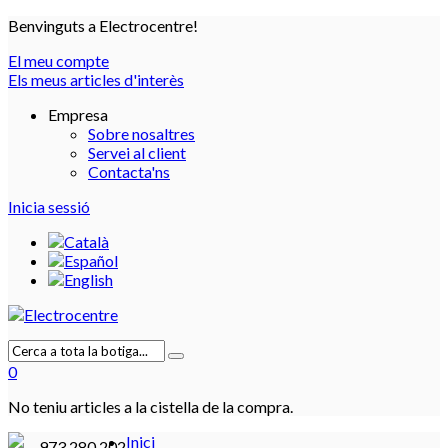
Benvinguts a Electrocentre!
El meu compte
Els meus articles d'interès
Empresa
Sobre nosaltres
Servei al client
Contacta'ns
Inicia sessió
0
No teniu articles a la cistella de la compra.
Inici
973 280 202