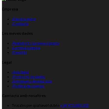
Empresa
›
Electrocentre
›
Contacta
Les meves dades
›
Registra't / La meva compta
›
La meva compra
›
Favorits
Legal
›
Avís legal
›
Protecció de dades
›
Entregues i devolucions
›
Política de cookies
Contacta amb nosaltres
Truca'ns per qualsevol dubte
+34 973 280 202