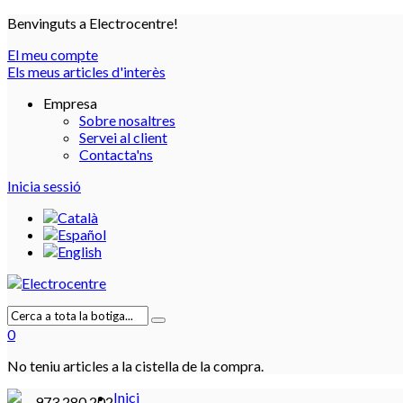
Benvinguts a Electrocentre!
El meu compte
Els meus articles d'interès
Empresa
Sobre nosaltres
Servei al client
Contacta'ns
Inicia sessió
0
No teniu articles a la cistella de la compra.
Inici
973 280 202