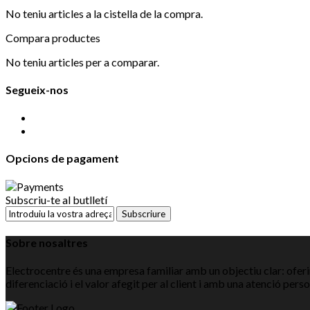
No teniu articles a la cistella de la compra.
Compara productes
No teniu articles per a comparar.
Segueix-nos
Opcions de pagament
Subscriu-te al butlletí
Subscriure
Sobre nosaltres
Electrocentre és una empresa familiar amb un objectiu clar: oferir
diferenciació i el valor afegit per al client i amb una atenció pers