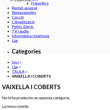
Frigorífics
Rentat-assecat
Rentavaixelles
Cocció
Climatització
Petits. Electr.
TV i àudio
Informàtica i telefonia
Llar
Categories
Inici
»
Llar
»
TAULA
»
VAIXELLA I COBERTS
VAIXELLA I COBERTS
No hi ha productes en aquesta categoria.
La meva cistella