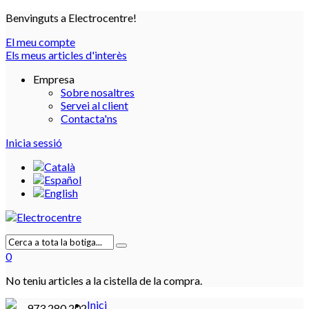
Benvinguts a Electrocentre!
El meu compte
Els meus articles d'interès
Empresa
Sobre nosaltres
Servei al client
Contacta'ns
Inicia sessió
0
No teniu articles a la cistella de la compra.
Inici
973 280 202