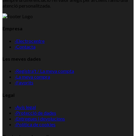
atenció personalitzada.
Empresa
›
Electrocentre
›
Contacta
Les meves dades
›
Registra't / La meva compta
›
La meva compra
›
Favorits
Legal
›
Avís legal
›
Protecció de dades
›
Entregues i devolucions
›
Política de cookies