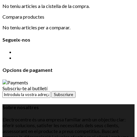
No teniu articles a la cistella de la compra.
Compara productes
No teniu articles per a comparar.
Segueix-nos
Opcions de pagament
Subscriu-te al butlletí
Subscriure
Sobre nosaltres
Electrocentre és una empresa familiar amb un objectiu clar:
oferir solucions, satisfer les necessitats dels seus clients,
assessorant en el producte a preus competitius. Buscant
sempre la diferenciació i el valor afegit per al client i amb una