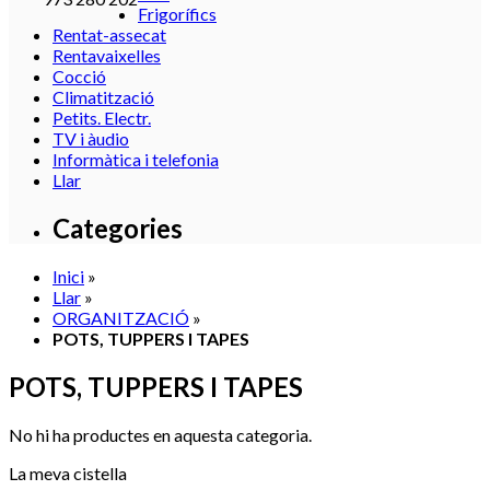
Frigorífics
Rentat-assecat
Rentavaixelles
Cocció
Climatització
Petits. Electr.
TV i àudio
Informàtica i telefonia
Llar
Categories
Inici
»
Llar
»
ORGANITZACIÓ
»
POTS, TUPPERS I TAPES
POTS, TUPPERS I TAPES
No hi ha productes en aquesta categoria.
La meva cistella