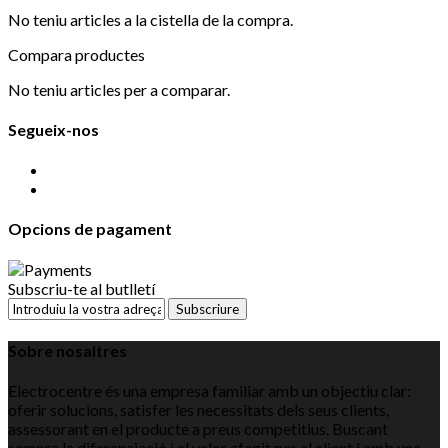
No teniu articles a la cistella de la compra.
Compara productes
No teniu articles per a comparar.
Segueix-nos
Opcions de pagament
Subscriu-te al butlletí
Subscriure
Sobre nosaltres
Electrocentre és una empresa familiar amb un objectiu clar:
oferir solucions, satisfer les necessitats dels seus clients,
assessorant en el producte a preus competitius. Buscant
sempre la diferenciació i el valor afegit per al client i amb una