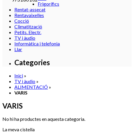
Frigorífics
Rentat-assecat
Rentavaixelles
Cocció
Climatització
Petits. Electr.
TV i àudio
Informàtica i telefonia
Llar
Categories
Inici
»
TV i àudio
»
ALIMENTACIÓ
»
VARIS
VARIS
No hi ha productes en aquesta categoria.
La meva cistella