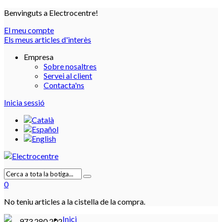
Benvinguts a Electrocentre!
El meu compte
Els meus articles d'interès
Empresa
Sobre nosaltres
Servei al client
Contacta'ns
Inicia sessió
0
No teniu articles a la cistella de la compra.
Inici
973 280 202