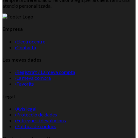
atenció personalitzada.
Empresa
›
Electrocentre
›
Contacta
Les meves dades
›
Registra't / La meva compta
›
La meva compra
›
Favorits
Legal
›
Avís legal
›
Protecció de dades
›
Entregues i devolucions
›
Política de cookies