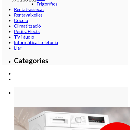
Frigorífics
Rentat-assecat
Rentavaixelles
Cocció
Climatització
Petits. Electr.
TV i àudio
Informàtica i telefonia
Llar
Categories