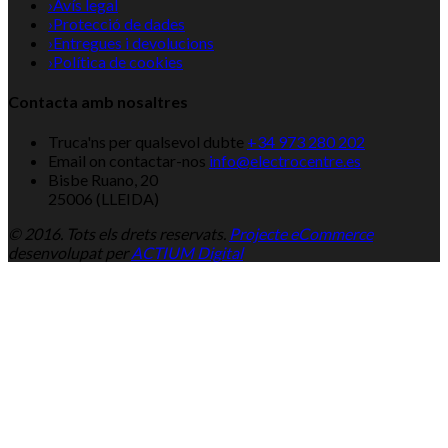
›
Avís legal
›
Protecció de dades
›
Entregues i devolucions
›
Política de cookies
Contacta amb nosaltres
Truca'ns per qualsevol dubte
+34 973 280 202
Email on contactar-nos
info@electrocentre.es
Bisbe Ruano, 20
25006 (LLEIDA)
© 2016. Tots els drets reservats.
Projecte eCommerce
desenvolupat per
ACTIUM Digital