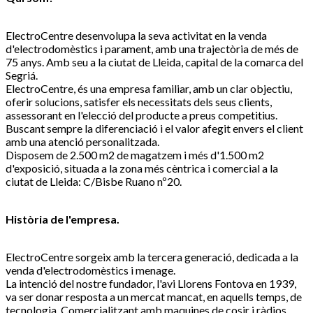
ElectroCentre desenvolupa la seva activitat en la venda
d'electrodomèstics i parament, amb una trajectòria de més de
75 anys. Amb seu a la ciutat de Lleida, capital de la comarca del
Segriá.
ElectroCentre, és una empresa familiar, amb un clar objectiu,
oferir solucions, satisfer els necessitats dels seus clients,
assessorant en l'elecció del producte a preus competitius.
Buscant sempre la diferenciació i el valor afegit envers el client
amb una atenció personalitzada.
Disposem de 2.500 m2 de magatzem i més d'1.500 m2
d'exposició, situada a la zona més cèntrica i comercial a la
ciutat de Lleida: C/Bisbe Ruano nº20.
Història de l'empresa.
ElectroCentre sorgeix amb la tercera generació, dedicada a la
venda d'electrodomèstics i menage.
La intenció del nostre fundador, l'avi Llorens Fontova en 1939,
va ser donar resposta a un mercat mancat, en aquells temps, de
tecnologia. Comercialitzant amb maquines de cosir i ràdios,