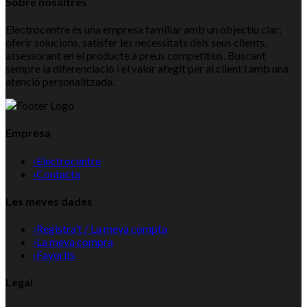
Sobre nosaltres
Electrocentre és una empresa familiar amb un objectiu clar:
oferir solucions, satisfer les necessitats dels seus clients,
assessorant en el producte a preus competitius. Buscant
sempre la diferenciació i el valor afegit per al client i amb una
atenció personalitzada.
Empresa
›
Electrocentre
›
Contacta
Les meves dades
›
Registra't / La meva compta
›
La meva compra
›
Favorits
Legal