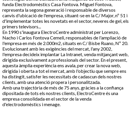
funda Electrodomèstics Casa Fontova. Miguel Fontova,
representa la segona generació i responsable de diversos
canvis d'ubicació de l'empresa, situant-se en la C/ Major, nº 51 i
d'implementar totes les novetats en el sector, neveres de gel, els
primers televisors...
En 1990 s'inaugura ElectroCentre administrat per Lorenzo,
Nacho i Carlos Fontova Cemeli, responsables de l'ampliació de
l'empresa en més de 2.000m2, situats en C/ Bisbe Ruano, Nº 20.
Evolucionant amb les exigències del mercat, l'any 2002,
l'empresa decideix implantar La Intranet, venda mitjançant web,
dirigida exclusivament a professionals del sector. En el present,
aquesta àmplia experiència ens avala, per crear la nova web,
dirigida i oberta a tot el mercat, amb l'objectiu que sempre ens
ha distingit, satisfer les necessitats de cadascun dels nostres
clients, amb una atenció propera i personalitzada.
Amb una trajectòria de més de 75 anys, gràcies a la confiança
dipositada de tots els nostres clients, ElectroCentre és una
empresa consolidada en el sector de la venda
d'electrodomèstics i menage.