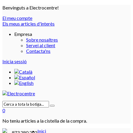
Benvinguts a Electrocentre!
El meu compte
Els meus articles d'interès
Empresa
Sobre nosaltres
Servei al client
Contacta'ns
Inicia sessió
0
No teniu articles a la cistella de la compra.
Inici
973 280 202