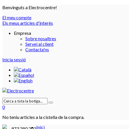
Benvinguts a Electrocentre!
El meu compte
Els meus articles d'interès
Empresa
Sobre nosaltres
Servei al client
Contacta'ns
Inicia sessió
0
No teniu articles a la cistella de la compra.
Inici
973 280 202