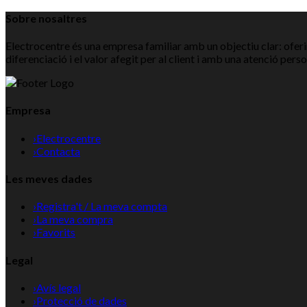
Sobre nosaltres
Electrocentre és una empresa familiar amb un objectiu clar: oferir
diferenciació i el valor afegit per al client i amb una atenció pers
Empresa
›
Electrocentre
›
Contacta
Les meves dades
›
Registra't / La meva compta
›
La meva compra
›
Favorits
Legal
›
Avís legal
›
Protecció de dades