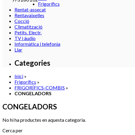
Frigorífics
Rentat-assecat
Rentavaixelles
Cocció
Climatització
Petits. Electr.
TV i àudio
Informàtica i telefonia
Llar
Categories
Inici
»
Frigorífics
»
FRIGORÍFICS-COMBIS
»
CONGELADORS
CONGELADORS
No hi ha productes en aquesta categoria.
Cerca per