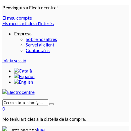
Benvinguts a Electrocentre!
El meu compte
Els meus articles d'interès
Empresa
Sobre nosaltres
Servei al client
Contacta'ns
Inicia sessió
0
No teniu articles a la cistella de la compra.
Inici
973 280 202