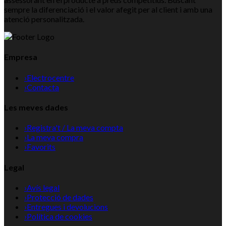
sempre la diferenciació i el valor afegit per al client i amb una
atenció personalitzada.
Empresa
›
Electrocentre
›
Contacta
Les meves dades
›
Registra't / La meva compta
›
La meva compra
›
Favorits
Legal
›
Avís legal
›
Protecció de dades
›
Entregues i devolucions
›
Política de cookies