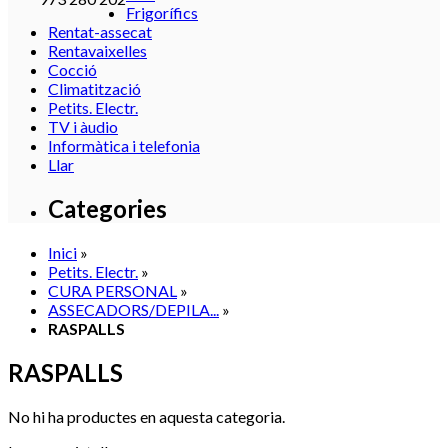
Frigorífics
Rentat-assecat
Rentavaixelles
Cocció
Climatització
Petits. Electr.
TV i àudio
Informàtica i telefonia
Llar
Categories
Inici
»
Petits. Electr.
»
CURA PERSONAL
»
ASSECADORS/DEPILA...
»
RASPALLS
RASPALLS
No hi ha productes en aquesta categoria.