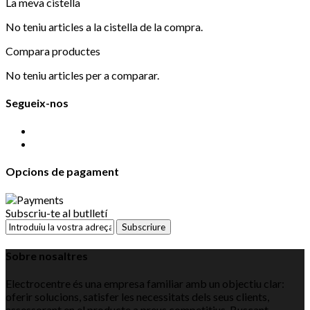
La meva cistella
No teniu articles a la cistella de la compra.
Compara productes
No teniu articles per a comparar.
Segueix-nos
Opcions de pagament
Subscriu-te al butlletí
Subscriure
Sobre nosaltres
Electrocentre és una empresa familiar amb un objectiu clar:
oferir solucions, satisfer les necessitats dels seus clients,
assessorant en el producte a preus competitius. Buscant