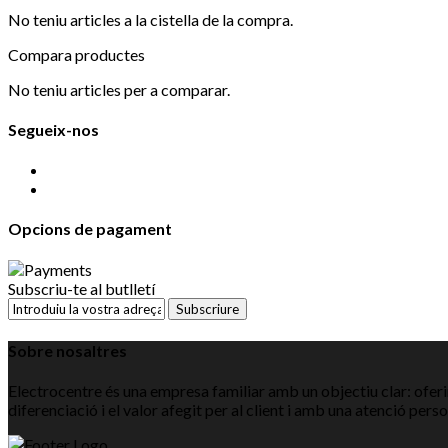
No teniu articles a la cistella de la compra.
Compara productes
No teniu articles per a comparar.
Segueix-nos
Opcions de pagament
Subscriu-te al butlletí
Subscriure
Sobre nosaltres
Electrocentre és una empresa familiar amb un objectiu clar: oferir
diferenciació i el valor afegit per al client i amb una atenció pers