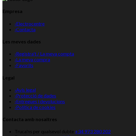
Empresa
›
Electrocentre
›
Contacta
Les meves dades
›
Registra't / La meva compta
›
La meva compra
›
Favorits
Legal
›
Avís legal
›
Protecció de dades
›
Entregues i devolucions
›
Política de cookies
Contacta amb nosaltres
Truca'ns per qualsevol dubte
+34 973 280 202