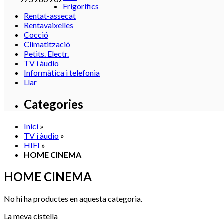
Frigorífics
Rentat-assecat
Rentavaixelles
Cocció
Climatització
Petits. Electr.
TV i àudio
Informàtica i telefonia
Llar
Categories
Inici
»
TV i àudio
»
HIFI
»
HOME CINEMA
HOME CINEMA
No hi ha productes en aquesta categoria.
La meva cistella