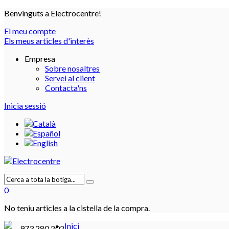
Benvinguts a Electrocentre!
El meu compte
Els meus articles d'interès
Empresa
Sobre nosaltres
Servei al client
Contacta'ns
Inicia sessió
0
No teniu articles a la cistella de la compra.
Inici
973 280 202