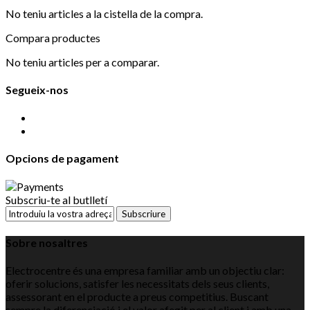
No teniu articles a la cistella de la compra.
Compara productes
No teniu articles per a comparar.
Segueix-nos
Opcions de pagament
Subscriu-te al butlletí
Subscriure
Sobre nosaltres
Electrocentre és una empresa familiar amb un objectiu clar:
oferir solucions, satisfer les necessitats dels seus clients,
assessorant en el producte a preus competitius. Buscant
sempre la diferenciació i el valor afegit per al client i amb una