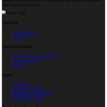
atenció personalitzada.
Empresa
›
Electrocentre
›
Contacta
Les meves dades
›
Registra't / La meva compta
›
La meva compra
›
Favorits
Legal
›
Avís legal
›
Protecció de dades
›
Entregues i devolucions
›
Política de cookies