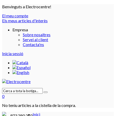
Benvinguts a Electrocentre!
El meu compte
Els meus articles d'interès
Empresa
Sobre nosaltres
Servei al client
Contacta'ns
Inicia sessió
0
No teniu articles a la cistella de la compra.
Inici
973 280 202