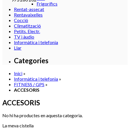
Frigorífics
Rentat-assecat
Rentavaixelles
Cocció
Climatització
Petits. Electr.
TV i àudio
Informàtica i telefonia
Llar
Categories
Inici
»
Informàtica i telefonia
»
FITNESS / GPS
»
ACCESORIS
ACCESORIS
No hi ha productes en aquesta categoria.
La meva cistella