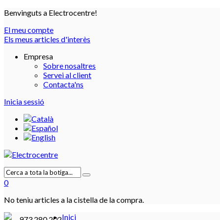
Benvinguts a Electrocentre!
El meu compte
Els meus articles d'interès
Empresa
Sobre nosaltres
Servei al client
Contacta'ns
Inicia sessió
0
No teniu articles a la cistella de la compra.
Inici
973 280 202