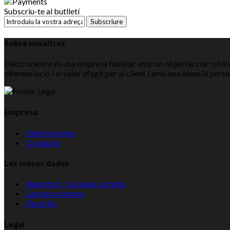
Subscriu-te al butlletí
Subscriure
Sobre nosaltres
Electrocentre és una empresa familiar amb un objectiu clar: oferir
diferenciació i el valor afegit per al client i amb una atenció pers
Empresa
›
Electrocentre
›
Contacta
Les meves dades
›
Registra't / La meva compta
›
La meva compra
›
Favorits
Legal