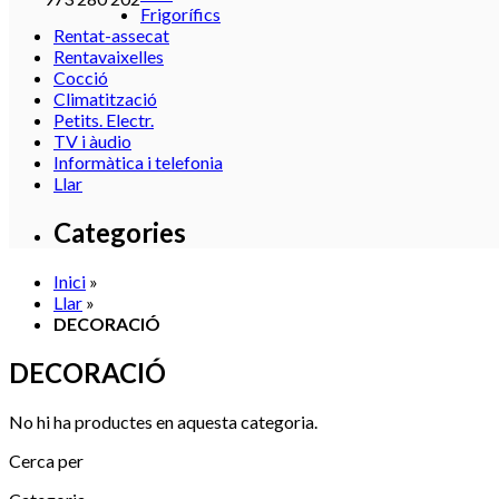
Frigorífics
Rentat-assecat
Rentavaixelles
Cocció
Climatització
Petits. Electr.
TV i àudio
Informàtica i telefonia
Llar
Categories
Inici
»
Llar
»
DECORACIÓ
DECORACIÓ
No hi ha productes en aquesta categoria.
Cerca per