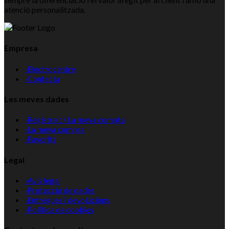
atenció personalitzada.
Empresa
›
Electrocentre
›
Contacta
Les meves dades
›
Registra't / La meva compta
›
La meva compra
›
Favorits
Legal
›
Avís legal
›
Protecció de dades
›
Entregues i devolucions
›
Política de cookies