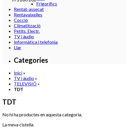
Frigorífics
Rentat-assecat
Rentavaixelles
Cocció
Climatització
Petits. Electr.
TV i àudio
Informàtica i telefonia
Llar
Categories
Inici
»
TV i àudio
»
TELEVISIÓ
»
TDT
TDT
No hi ha productes en aquesta categoria.
La meva cistella