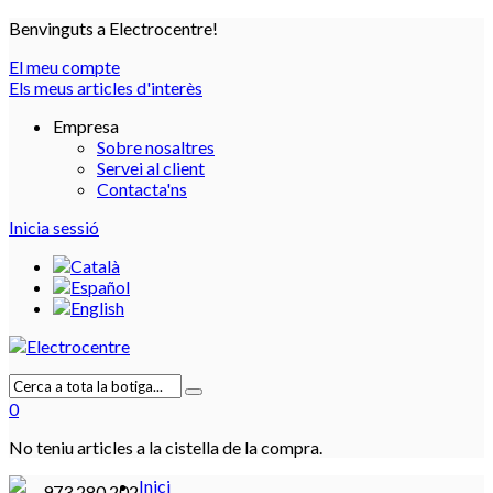
Benvinguts a Electrocentre!
El meu compte
Els meus articles d'interès
Empresa
Sobre nosaltres
Servei al client
Contacta'ns
Inicia sessió
0
No teniu articles a la cistella de la compra.
Inici
973 280 202