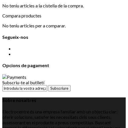
No teniu articles a la cistella de la compra.
Compara productes
No teniu articles per a comparar.
Segueix-nos
Opcions de pagament
Subscriu-te al butlletí
Subscriure
Sobre nosaltres
Electrocentre és una empresa familiar amb un objectiu clar:
oferir solucions, satisfer les necessitats dels seus clients,
assessorant en el producte a preus competitius. Buscant
sempre la diferenciació i el valor afegit per al client i amb una