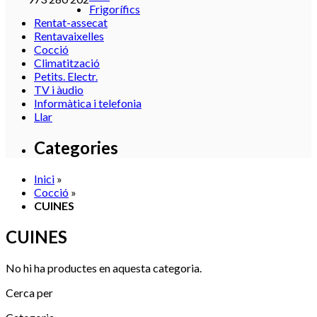
Frigorífics
Rentat-assecat
Rentavaixelles
Cocció
Climatització
Petits. Electr.
TV i àudio
Informàtica i telefonia
Llar
Categories
Inici
»
Cocció
»
CUINES
CUINES
No hi ha productes en aquesta categoria.
Cerca per