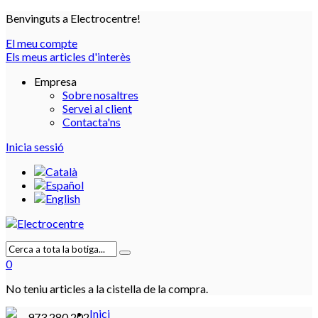
Benvinguts a Electrocentre!
El meu compte
Els meus articles d'interès
Empresa
Sobre nosaltres
Servei al client
Contacta'ns
Inicia sessió
0
No teniu articles a la cistella de la compra.
Inici
973 280 202