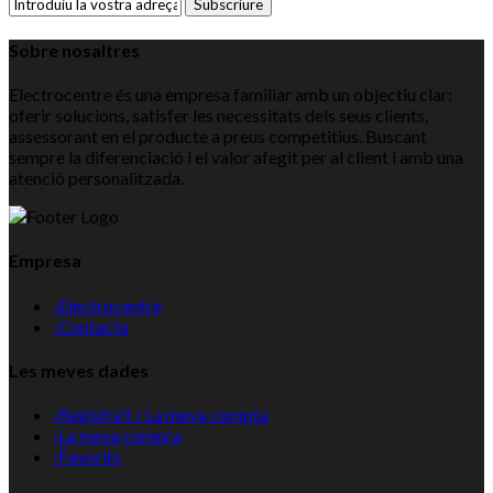
Subscriure
Sobre nosaltres
Electrocentre és una empresa familiar amb un objectiu clar:
oferir solucions, satisfer les necessitats dels seus clients,
assessorant en el producte a preus competitius. Buscant
sempre la diferenciació i el valor afegit per al client i amb una
atenció personalitzada.
Empresa
›
Electrocentre
›
Contacta
Les meves dades
›
Registra't / La meva compta
›
La meva compra
›
Favorits