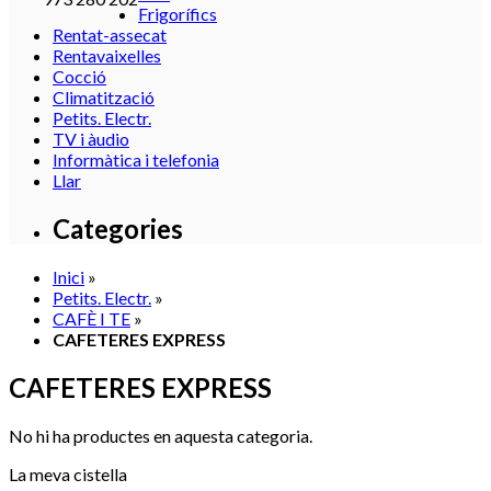
Frigorífics
Rentat-assecat
Rentavaixelles
Cocció
Climatització
Petits. Electr.
TV i àudio
Informàtica i telefonia
Llar
Categories
Inici
»
Petits. Electr.
»
CAFÈ I TE
»
CAFETERES EXPRESS
CAFETERES EXPRESS
No hi ha productes en aquesta categoria.
La meva cistella