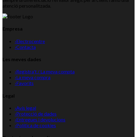
atenció personalitzada.
Empresa
›
Electrocentre
›
Contacta
Les meves dades
›
Registra't / La meva compta
›
La meva compra
›
Favorits
Legal
›
Avís legal
›
Protecció de dades
›
Entregues i devolucions
›
Política de cookies