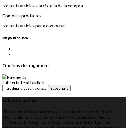
No teniu articles a la cistella de la compra.
Compara productes
No teniu articles per a comparar.
Segueix-nos
Opcions de pagament
Subscriu-te al butlletí
Subscriure
Sobre nosaltres
Electrocentre és una empresa familiar amb un objectiu clar:
oferir solucions, satisfer les necessitats dels seus clients,
assessorant en el producte a preus competitius. Buscant
sempre la diferenciació i el valor afegit per al client i amb una