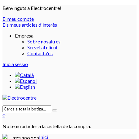
Benvinguts a Electrocentre!
El meu compte
Els meus articles d'interès
Empresa
Sobre nosaltres
Servei al client
Contacta'ns
Inicia sessió
0
No teniu articles a la cistella de la compra.
Inici
973 280 202