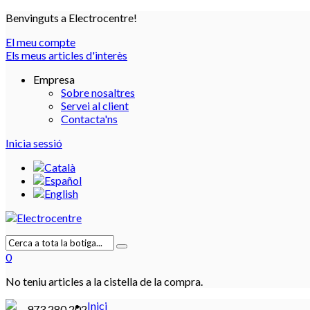
Benvinguts a Electrocentre!
El meu compte
Els meus articles d'interès
Empresa
Sobre nosaltres
Servei al client
Contacta'ns
Inicia sessió
0
No teniu articles a la cistella de la compra.
Inici
973 280 202