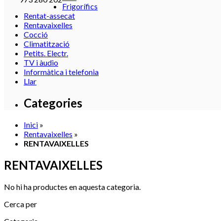
Frigorífics
Rentat-assecat
Rentavaixelles
Cocció
Climatització
Petits. Electr.
TV i àudio
Informàtica i telefonia
Llar
Categories
Inici
»
Rentavaixelles
»
RENTAVAIXELLES
RENTAVAIXELLES
No hi ha productes en aquesta categoria.
Cerca per