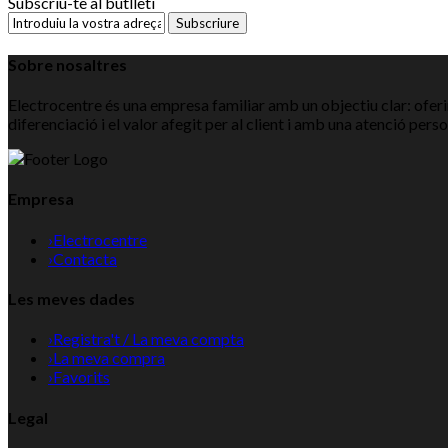
Subscriu-te al butlletí
Subscriure
Sobre nosaltres
Electrocentre és una empresa familiar amb un objectiu clar: oferir
diferenciació i el valor afegit per al client i amb una atenció pers
Empresa
›
Electrocentre
›
Contacta
Les meves dades
›
Registra't / La meva compta
›
La meva compra
›
Favorits
Legal