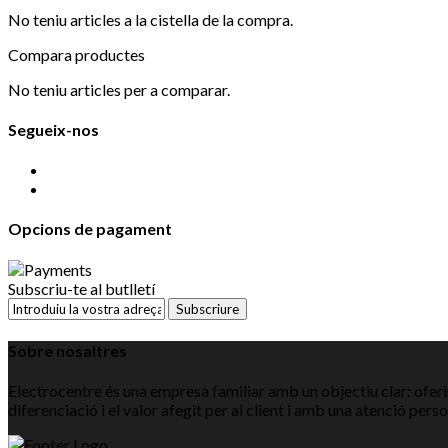
No teniu articles a la cistella de la compra.
Compara productes
No teniu articles per a comparar.
Segueix-nos
Opcions de pagament
Subscriu-te al butlletí
Subscriure
Sobre nosaltres
Electrocentre és una empresa familiar amb un objectiu clar: oferir
diferenciació i el valor afegit per al client i amb una atenció pers