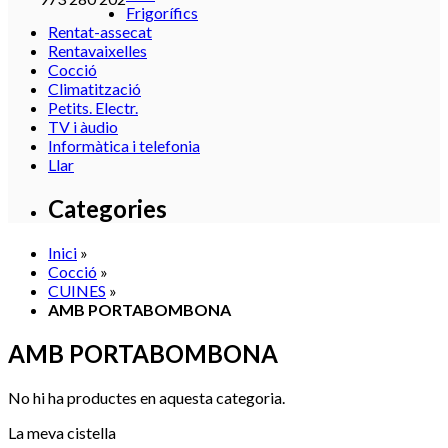
Frigorífics
Rentat-assecat
Rentavaixelles
Cocció
Climatització
Petits. Electr.
TV i àudio
Informàtica i telefonia
Llar
Categories
Inici
»
Cocció
»
CUINES
»
AMB PORTABOMBONA
AMB PORTABOMBONA
No hi ha productes en aquesta categoria.
La meva cistella