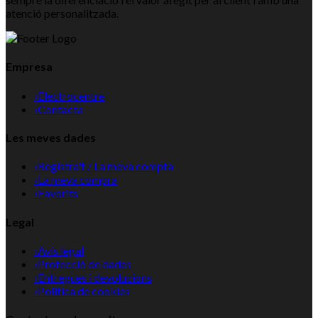
atenció personalitzada.
Empresa
›
Electrocentre
›
Contacta
Les meves dades
›
Registra't / La meva compta
›
La meva compra
›
Favorits
Legal
›
Avís legal
›
Protecció de dades
›
Entregues i devolucions
›
Política de cookies