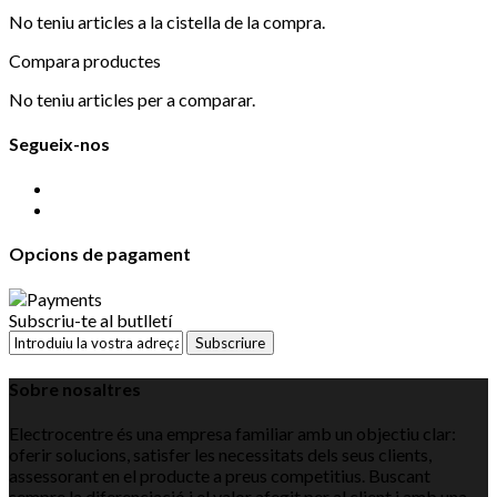
No teniu articles a la cistella de la compra.
Compara productes
No teniu articles per a comparar.
Segueix-nos
Opcions de pagament
Subscriu-te al butlletí
Subscriure
Sobre nosaltres
Electrocentre és una empresa familiar amb un objectiu clar:
oferir solucions, satisfer les necessitats dels seus clients,
assessorant en el producte a preus competitius. Buscant
sempre la diferenciació i el valor afegit per al client i amb una