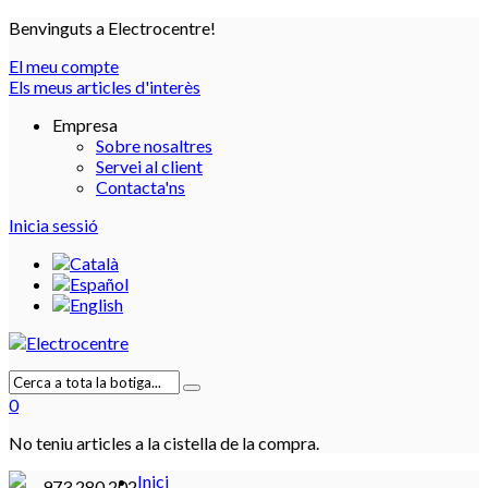
Benvinguts a Electrocentre!
El meu compte
Els meus articles d'interès
Empresa
Sobre nosaltres
Servei al client
Contacta'ns
Inicia sessió
0
No teniu articles a la cistella de la compra.
Inici
973 280 202