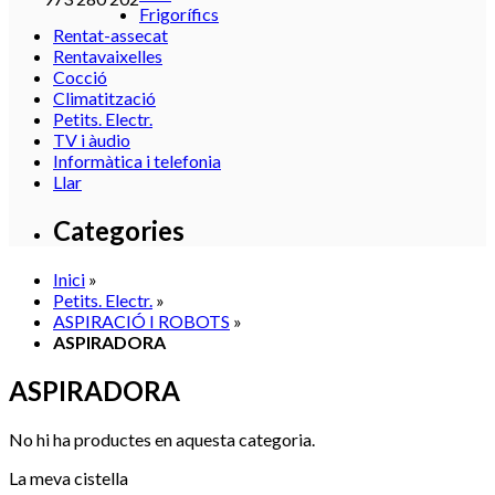
Frigorífics
Rentat-assecat
Rentavaixelles
Cocció
Climatització
Petits. Electr.
TV i àudio
Informàtica i telefonia
Llar
Categories
Inici
»
Petits. Electr.
»
ASPIRACIÓ I ROBOTS
»
ASPIRADORA
ASPIRADORA
No hi ha productes en aquesta categoria.
La meva cistella