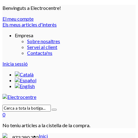
Benvinguts a Electrocentre!
El meu compte
Els meus articles d'interès
Empresa
Sobre nosaltres
Servei al client
Contacta'ns
Inicia sessió
0
No teniu articles a la cistella de la compra.
Inici
973 280 202