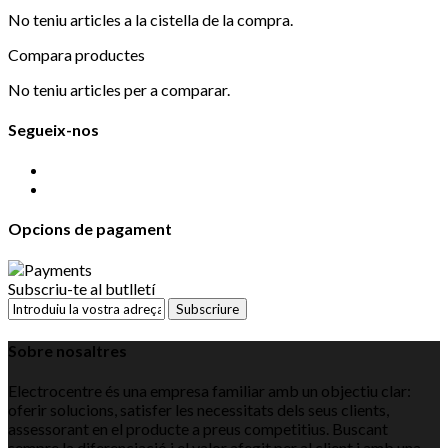
No teniu articles a la cistella de la compra.
Compara productes
No teniu articles per a comparar.
Segueix-nos
Opcions de pagament
Subscriu-te al butlletí
Subscriure
Sobre nosaltres
Electrocentre és una empresa familiar amb un objectiu clar:
oferir solucions, satisfer les necessitats dels seus clients,
assessorant en el producte a preus competitius. Buscant
sempre la diferenciació i el valor afegit per al client i amb una