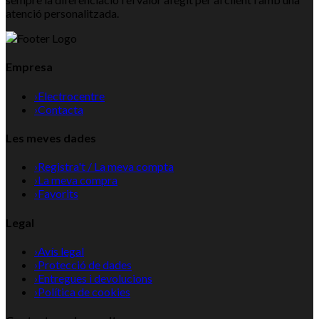
atenció personalitzada.
Empresa
›
Electrocentre
›
Contacta
Les meves dades
›
Registra't / La meva compta
›
La meva compra
›
Favorits
Legal
›
Avís legal
›
Protecció de dades
›
Entregues i devolucions
›
Política de cookies