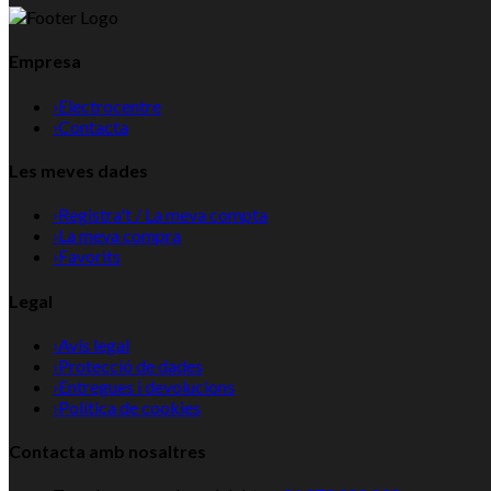
Empresa
›
Electrocentre
›
Contacta
Les meves dades
›
Registra't / La meva compta
›
La meva compra
›
Favorits
Legal
›
Avís legal
›
Protecció de dades
›
Entregues i devolucions
›
Política de cookies
Contacta amb nosaltres