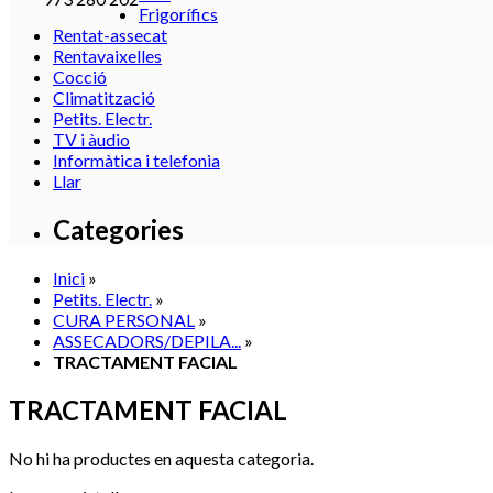
Frigorífics
Rentat-assecat
Rentavaixelles
Cocció
Climatització
Petits. Electr.
TV i àudio
Informàtica i telefonia
Llar
Categories
Inici
»
Petits. Electr.
»
CURA PERSONAL
»
ASSECADORS/DEPILA...
»
TRACTAMENT FACIAL
TRACTAMENT FACIAL
No hi ha productes en aquesta categoria.