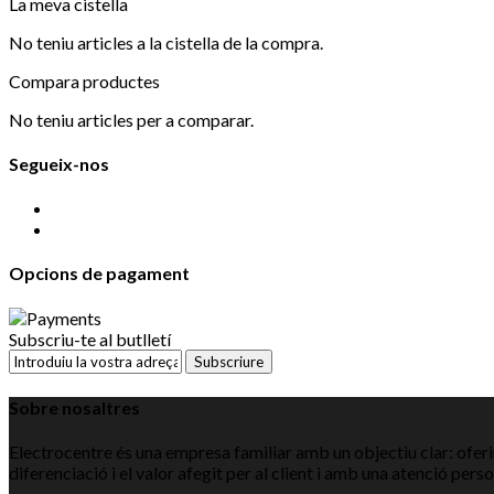
La meva cistella
No teniu articles a la cistella de la compra.
Compara productes
No teniu articles per a comparar.
Segueix-nos
Opcions de pagament
Subscriu-te al butlletí
Subscriure
Sobre nosaltres
Electrocentre és una empresa familiar amb un objectiu clar: oferir
diferenciació i el valor afegit per al client i amb una atenció pers