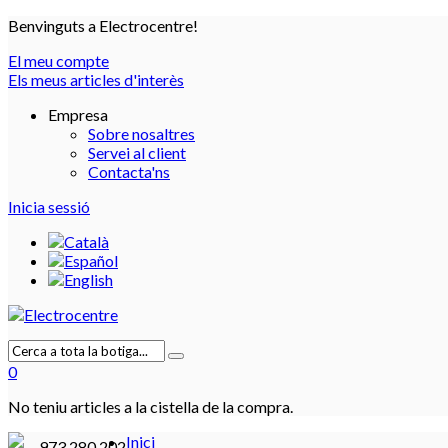
Benvinguts a Electrocentre!
El meu compte
Els meus articles d'interès
Empresa
Sobre nosaltres
Servei al client
Contacta'ns
Inicia sessió
0
No teniu articles a la cistella de la compra.
Inici
973 280 202