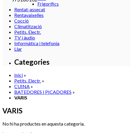
Frigorífics
Rentat-assecat
Rentavaixelles
Cocció
Climatització
Petits. Electr.
TV i àudio
Informàtica i telefonia
Llar
Categories
Inici
»
Petits. Electr.
»
CUINA
»
BATEDORES I PICADORES
»
VARIS
VARIS
No hi ha productes en aquesta categoria.