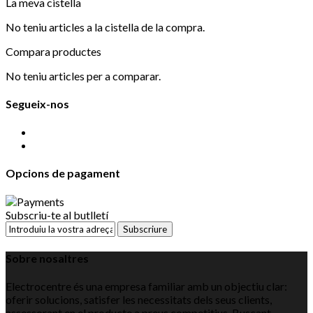
La meva cistella
No teniu articles a la cistella de la compra.
Compara productes
No teniu articles per a comparar.
Segueix-nos
Opcions de pagament
Subscriu-te al butlletí
Subscriure
Sobre nosaltres
Electrocentre és una empresa familiar amb un objectiu clar:
oferir solucions, satisfer les necessitats dels seus clients,
assessorant en el producte a preus competitius. Buscant