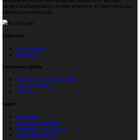
sempre la diferenciació i el valor afegit per al client i amb una
atenció personalitzada.
Empresa
›
Electrocentre
›
Contacta
Les meves dades
›
Registra't / La meva compta
›
La meva compra
›
Favorits
Legal
›
Avís legal
›
Protecció de dades
›
Entregues i devolucions
›
Política de cookies