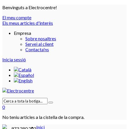
Benvinguts a Electrocentre!
El meu compte
Els meus articles d'interès
Empresa
Sobre nosaltres
Servei al client
Contacta'ns
Inicia sessió
0
No teniu articles a la cistella de la compra.
Inici
973 280 202