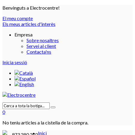
Benvinguts a Electrocentre!
El meu compte
Els meus articles d'interès
Empresa
Sobre nosaltres
Servei al client
Contacta'ns
Inicia sessió
0
No teniu articles a la cistella de la compra.
Inici
973 280 202