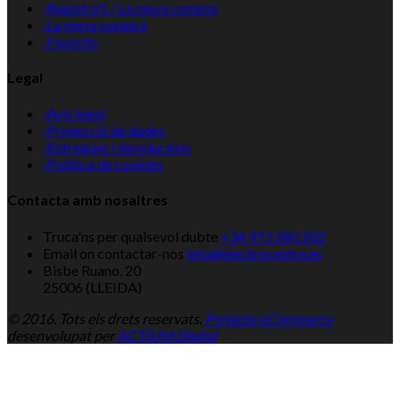
›
Registra't / La meva compta
›
La meva compra
›
Favorits
Legal
›
Avís legal
›
Protecció de dades
›
Entregues i devolucions
›
Política de cookies
Contacta amb nosaltres
Truca'ns per qualsevol dubte
+34 973 280 202
Email on contactar-nos
info@electrocentre.es
Bisbe Ruano, 20
25006 (LLEIDA)
© 2016. Tots els drets reservats.
Projecte eCommerce
desenvolupat per
ACTIUM Digital