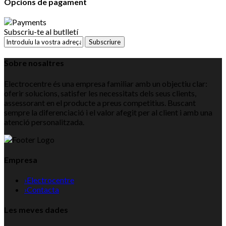
Opcions de pagament
Subscriu-te al butlletí
Subscriure
Sobre nosaltres
Electrocentre és una empresa familiar amb un objectiu clar:
oferir solucions, satisfer les necessitats dels seus clients,
assessorant en el producte a preus competitius. Buscant
sempre la diferenciació i el valor afegit per al client i amb una
atenció personalitzada.
Empresa
›
Electrocentre
›
Contacta
Les meves dades