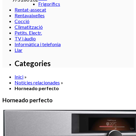
Frigorífics
Rentat-assecat
Rentavaixelles
Cocció
Climatització
Petits. Electr.
TV i àudio
Informàtica i telefonia
Llar
Categories
Inici
»
Notícies relacionades
»
Horneado perfecto
Horneado perfecto