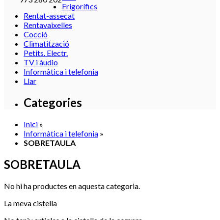
Frigorífics
Rentat-assecat
Rentavaixelles
Cocció
Climatització
Petits. Electr.
TV i àudio
Informàtica i telefonia
Llar
Categories
Inici
»
Informàtica i telefonia
»
SOBRETAULA
SOBRETAULA
No hi ha productes en aquesta categoria.
La meva cistella