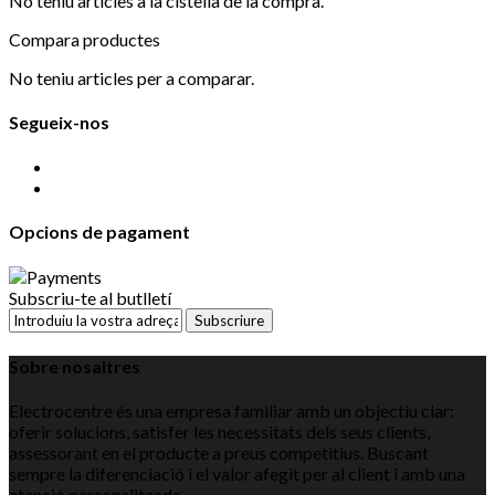
No teniu articles a la cistella de la compra.
Compara productes
No teniu articles per a comparar.
Segueix-nos
Opcions de pagament
Subscriu-te al butlletí
Subscriure
Sobre nosaltres
Electrocentre és una empresa familiar amb un objectiu clar:
oferir solucions, satisfer les necessitats dels seus clients,
assessorant en el producte a preus competitius. Buscant
sempre la diferenciació i el valor afegit per al client i amb una
atenció personalitzada.