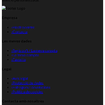
Empresa
›
Electrocentre
›
Contacta
Les meves dades
›
Registra't / La meva compta
›
La meva compra
›
Favorits
Legal
›
Avís legal
›
Protecció de dades
›
Entregues i devolucions
›
Política de cookies
Contacta amb nosaltres