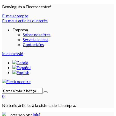
Benvinguts a Electrocentre!
El meu compte
Els meus articles d'interès
Empresa
Sobre nosaltres
Servei al client
Contacta'ns
Inicia sessió
0
No teniu articles a la cistella de la compra.
Inici
973 280 202